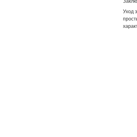
Заклю
Уход 
прост
харак