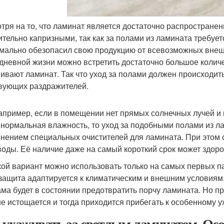
тря на то, что ламинат является достаточно распростране
ительно капризными, так как за полами из ламината требуе
мально обезопасил свою продукцию от всевозможных внешни
дневной жизни можно встретить достаточно большое количес
ивают ламинат. Так что уход за полами должен происходить,
вующих раздражителей.
например, если в помещении нет прямых солнечных лучей и н
 нормальная влажность, то уход за подобными полами из л
нением специальных очистителей для ламината. При этом с
воды. Её наличие даже на самый короткий срок может здор
кой вариант можно использовать только на самых первых па
 защита адаптируется к климатическим и внешним условиям,
ама будет в состоянии предотвратить порчу ламината. Но п
е истощается и тогда приходится прибегать к особенному у
 ухаживать за светлым ламинатом. Ос