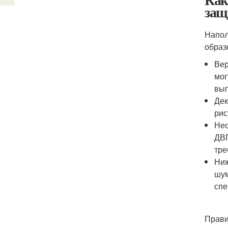
защ
Напол
образ
Вер
мог
вып
Дек
рис
Нес
ДВП
тре
Ниж
шум
спе
Прави