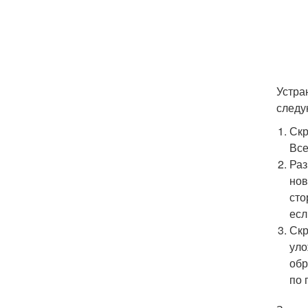
Устра
следу
Скр
Все
Раз
нов
сто
есл
Скр
уло
обр
по 