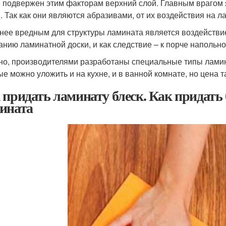
 подвержен этим факторам верхний слой. Главным врагом я
. Так как они являются абразивами, от их воздействия на л
нее вредным для структуры ламината является воздействие 
анию ламинатной доски, и как следствие – к порче напольно
но, производителями разработаны специальные типы ламин
ые можно уложить и на кухне, и в ванной комнате, но цена т
 придать ламинату блеск. Как придать 
ината