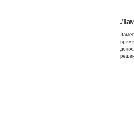
Лам
Замет
време
донос
решен