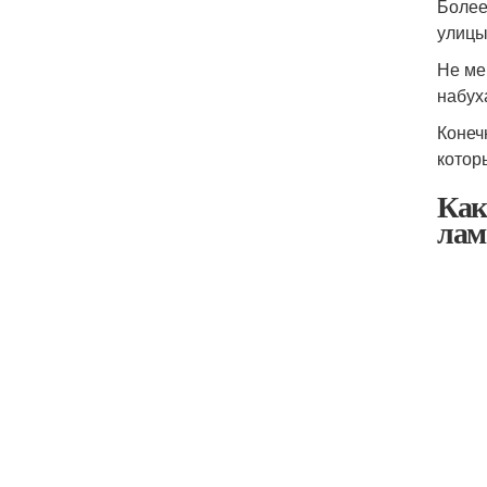
Более
улицы
Не ме
набух
Конеч
котор
Как
лам