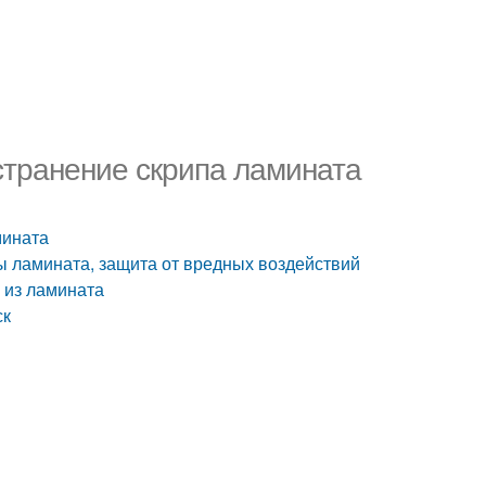
странение скрипа ламината
мината
ы ламината, защита от вредных воздействий
у из ламината
ск