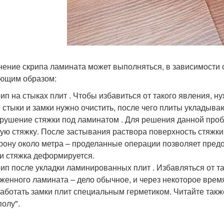
нение скрипа ламината может выполняться, в зависимости 
ющим образом:
ип на стыках плит . Чтобы избавиться от такого явления, 
 стыки и замки нужно очистить, после чего плиты укладываю
рушение стяжки под ламинатом . Для решения данной пробл
ую стяжку. После застывания раствора поверхность стяжки
рону около метра – проделанные операции позволяет предо
и стяжка деформируется.
ип после укладки ламинированных плит . Избавляться от та
женного ламината – дело обычное, и через некоторое врем
аботать замки плит специальным герметиком. Читайте также
полу".