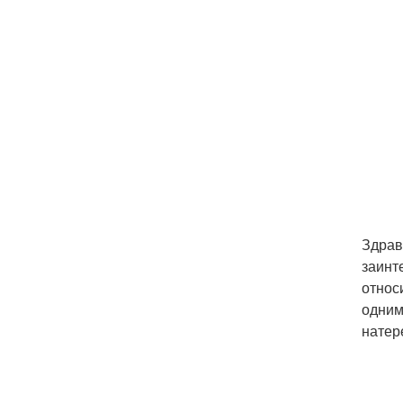
Здрав
заинт
относ
одним
натер