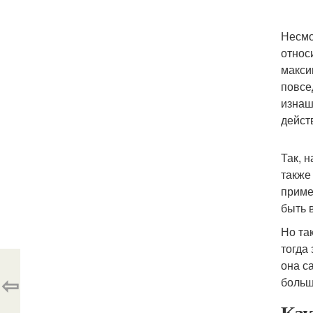
Несмо
относ
макси
повсе
изнаш
дейст
Так, 
также
приме
быть 
Но та
тогда
она с
⇦
больш
Как