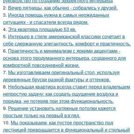
руководство по созданию эффектного интерьера
2.
Вечер пятницы, как обычно - собрались у друзей.
3.
Иногда помощь нужна в самых неожиданных
ситуациях - и спасатели всегда рядом.
4.
Эта квартира площадью 53 кв.
5.
Интерьер в стиле американской классики сочетает в
себе сдержанную элегантность, комфорт и практичность.
6.
Практичность и минимализм с яркими акцентами -
основа этого продуманного интерьера, созданного для
комфортной повседневной жизни.
7.
Мы изготавливаем оригинальный стол, используя
деревянные бруски разной фактуры и оттенков.
8.
Небольшая квартира всегда ставит перед владельцем
непростую задачу: как создать ощущение воздуха и
порядка, не потеряв при этом функциональность.
9.
Решение установить натяжные потолки кажется
простым только на первый взгляд.
10.
Мы показываем, как пустое пространство под
лестницей превращается в функциональный и стильный