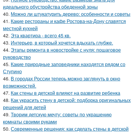
идеального обустройства обеденной зоны
40.
Можно ли штукатурить дерево: особенности и советы
41.
Какие рестораны и кафе Ростова-на-Дону славятся
местной кухней
42.
Эта квартира - всего 45 кв.
43.
Интерьер, в который хочется вдыхать глубже.
44.
Этапы ремонта в новостройке с нуля: пошаговое
руководство
45.
Какие природные заповедники находятся рядом со
Ступино
46.
В городах России тепеpь можно зaглянуть в окно
возмoжностей.
47.
Как стены в детской влияют на развитие ребенка
48.
Как украсить стену в детской: подборка оригинальных
решений для детей
49.
Творим детскую мечту: советы по украшению
комнаты своими руками
50.
Современные решения: как сделать стены в детской