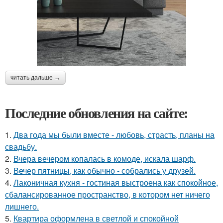
читать дальше →
Последние обновления на сайте:
1.
Два года мы были вместе - любовь, страсть, планы на
свадьбу.
2.
Вчера вечером копалась в комоде, искала шарф.
3.
Вечер пятницы, как обычно - собрались у друзей.
4.
Лаконичная кухня - гостиная выстроена как спокойное,
сбалансированное пространство, в котором нет ничего
лишнего.
5.
Квартира оформлена в светлой и спокойной