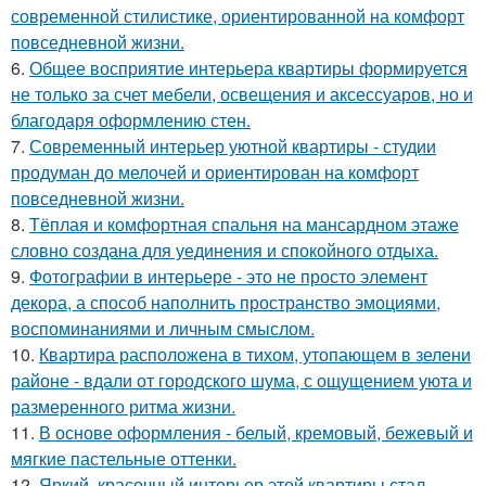
современной стилистике, ориентированной на комфорт
повседневной жизни.
6.
Общее восприятие интерьера квартиры формируется
не только за счет мебели, освещения и аксессуаров, но и
благодаря оформлению стен.
7.
Современный интерьер уютной квартиры - студии
продуман до мелочей и ориентирован на комфорт
повседневной жизни.
8.
Тёплая и комфортная спальня на мансардном этаже
словно создана для уединения и спокойного отдыха.
9.
Фотографии в интерьере - это не просто элемент
декора, а способ наполнить пространство эмоциями,
воспоминаниями и личным смыслом.
10.
Квартира расположена в тихом, утопающем в зелени
районе - вдали от городского шума, с ощущением уюта и
размеренного ритма жизни.
11.
В основе оформления - белый, кремовый, бежевый и
мягкие пастельные оттенки.
12.
Яркий, красочный интерьер этой квартиры стал