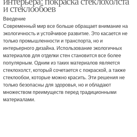
интерьера: покраска стеклохолста
и стеклообоев
Введение
Современный мир все больше обращает внимание на
Серые оттенки
Оттенки в интерьере
экологичность и устойчивое развитие. Это касается не
только промышленности и транспорта, но и
интерьерного дизайна. Использование экологичных
материалов для отделки стен становится все более
Стен в современном
Цвета в интерьере
популярным. Одним из таких материалов является
интерьере
стеклохолст, который сочетается с покраской, а также
стеклообои, которые можно красить. Эти решения не
только безопасны для здоровья, но и обладают
множеством преимуществ перед традиционными
Уютные оттенки
Природные оттенки
материалами.
Оттенок для разных
Идеальный оттенок
комнат