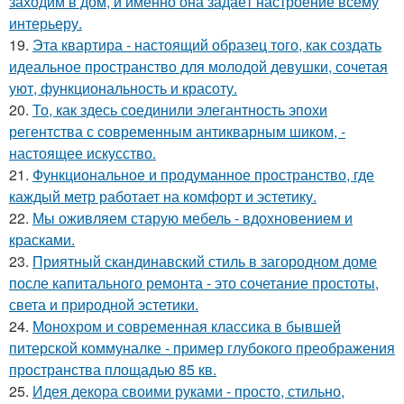
заходим в дом, и именно она задаёт настроение всему
интерьеру.
19.
Эта квартира - настоящий образец того, как создать
идеальное пространство для молодой девушки, сочетая
уют, функциональность и красоту.
20.
То, как здесь соединили элегантность эпохи
регентства с современным антикварным шиком, -
настоящее искусство.
21.
Функциональное и продуманное пространство, где
каждый метр работает на комфорт и эстетику.
22.
Мы оживляем старую мебель - вдохновением и
красками.
23.
Приятный скандинавский стиль в загородном доме
после капитального ремонта - это сочетание простоты,
света и природной эстетики.
24.
Монохром и современная классика в бывшей
питерской коммуналке - пример глубокого преображения
пространства площадью 85 кв.
25.
Идея декора своими руками - просто, стильно,