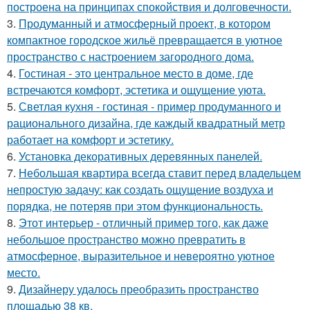
построена на принципах спокойствия и долговечности.
3.
Продуманный и атмосферный проект, в котором
компактное городское жильё превращается в уютное
пространство с настроением загородного дома.
4.
Гостиная - это центральное место в доме, где
встречаются комфорт, эстетика и ощущение уюта.
5.
Светлая кухня - гостиная - пример продуманного и
рационального дизайна, где каждый квадратный метр
работает на комфорт и эстетику.
6.
Установка декоративных деревянных панелей.
7.
Небольшая квартира всегда ставит перед владельцем
непростую задачу: как создать ощущение воздуха и
порядка, не потеряв при этом функциональность.
8.
Этот интерьер - отличный пример того, как даже
небольшое пространство можно превратить в
атмосферное, выразительное и невероятно уютное
место.
9.
Дизайнеру удалось преобразить пространство
площадью 38 кв.