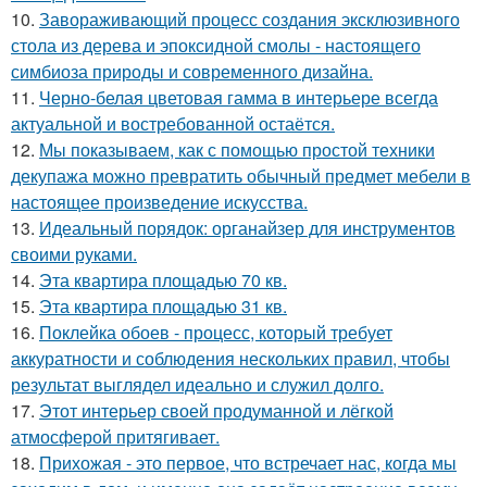
10.
Завораживающий процесс создания эксклюзивного
стола из дерева и эпоксидной смолы - настоящего
симбиоза природы и современного дизайна.
11.
Черно-белая цветовая гамма в интерьере всегда
актуальной и востребованной остаётся.
12.
Мы показываем, как с помощью простой техники
декупажа можно превратить обычный предмет мебели в
настоящее произведение искусства.
13.
Идеальный порядок: органайзер для инструментов
своими руками.
14.
Эта квартира площадью 70 кв.
15.
Эта квартира площадью 31 кв.
16.
Поклейка обоев - процесс, который требует
аккуратности и соблюдения нескольких правил, чтобы
результат выглядел идеально и служил долго.
17.
Этот интерьер своей продуманной и лёгкой
атмосферой притягивает.
18.
Прихожая - это первое, что встречает нас, когда мы