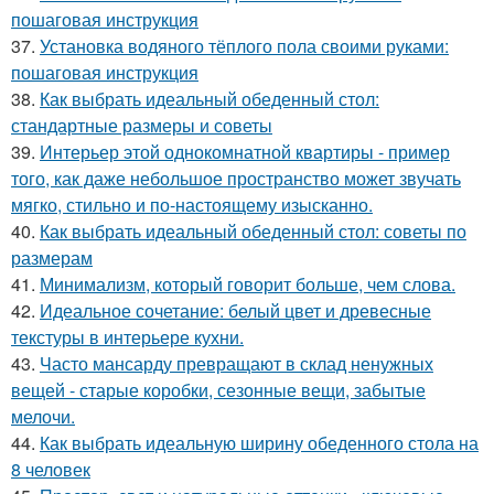
пошаговая инструкция
37.
Установка водяного тёплого пола своими руками:
пошаговая инструкция
38.
Как выбрать идеальный обеденный стол:
стандартные размеры и советы
39.
Интерьер этой однокомнатной квартиры - пример
того, как даже небольшое пространство может звучать
мягко, стильно и по-настоящему изысканно.
40.
Как выбрать идеальный обеденный стол: советы по
размерам
41.
Минимализм, который говорит больше, чем слова.
42.
Идеальное сочетание: белый цвет и древесные
текстуры в интерьере кухни.
43.
Часто мансарду превращают в склад ненужных
вещей - старые коробки, сезонные вещи, забытые
мелочи.
44.
Как выбрать идеальную ширину обеденного стола на
8 человек