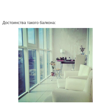
Шторы с
электроприводом
Достоинства такого балкона: