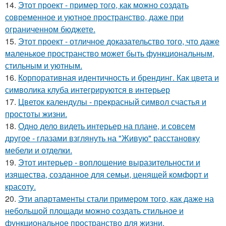
14.
Этот проект - пример того, как можно создать
современное и уютное пространство, даже при
ограниченном бюджете.
15.
Этот проект - отличное доказательство того, что даже
маленькое пространство может быть функциональным,
стильным и уютным.
16.
Корпоративная идентичность и брендинг. Как цвета и
символика клуба интегрируются в интерьер
17.
Цветок календулы - прекрасный символ счастья и
простоты жизни.
18.
Одно дело видеть интерьер на плане, и совсем
другое - глазами взглянуть на "Живую" расстановку
мебели и отделки.
19.
Этот интерьер - воплощение выразительности и
изящества, созданное для семьи, ценящей комфорт и
красоту.
20.
Эти апартаменты стали примером того, как даже на
небольшой площади можно создать стильное и
функциональное пространство для жизни.