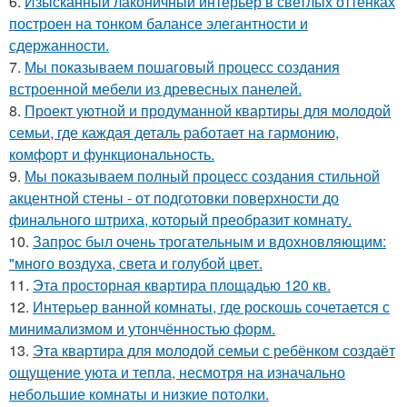
6.
Изысканный лаконичный интерьер в светлых оттенках
построен на тонком балансе элегантности и
сдержанности.
7.
Мы показываем пошаговый процесс создания
встроенной мебели из древесных панелей.
8.
Проект уютной и продуманной квартиры для молодой
семьи, где каждая деталь работает на гармонию,
комфорт и функциональность.
9.
Мы показываем полный процесс создания стильной
акцентной стены - от подготовки поверхности до
финального штриха, который преобразит комнату.
10.
Запрос был очень трогательным и вдохновляющим:
"много воздуха, света и голубой цвет.
11.
Эта просторная квартира площадью 120 кв.
12.
Интерьер ванной комнаты, где роскошь сочетается с
минимализмом и утончённостью форм.
13.
Эта квартира для молодой семьи с ребёнком создаёт
ощущение уюта и тепла, несмотря на изначально
небольшие комнаты и низкие потолки.