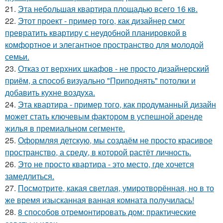
21.
Эта небольшая квартира площадью всего 16 кв.
22.
Этот проект - пример того, как дизайнер смог
превратить квартиру с неудобной планировкой в
комфортное и элегантное пространство для молодой
семьи.
23.
Отказ от верхних шкафов - не просто дизайнерский
приём, а способ визуально "Приподнять" потолки и
добавить кухне воздуха.
24.
Эта квартира - пример того, как продуманный дизайн
может стать ключевым фактором в успешной аренде
жилья в премиальном сегменте.
25.
Оформляя детскую, мы создаём не просто красивое
пространство, а среду, в которой растёт личность.
26.
Это не просто квартира - это место, где хочется
замедлиться.
27.
Посмотрите, какая светлая, умиротворённая, но в то
же время изысканная ванная комната получилась!
28.
8 способов отремонтировать дом: практические