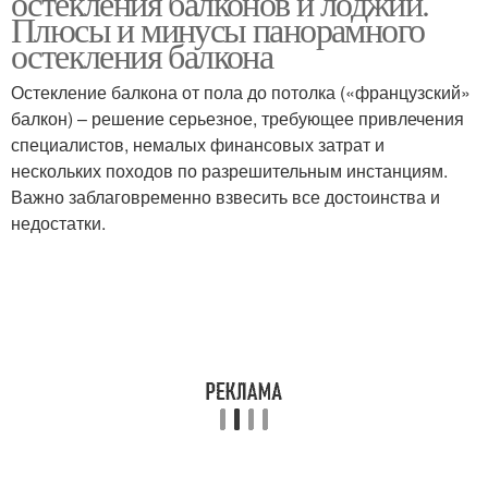
остекления балконов и лоджий.
Плюсы и минусы панорамного
остекления балкона
Шторы в детскую
Остекление балкона от пола до потолка («французский»
Шторы в комнату
комнату
балкон) – решение серьезное, требующее привлечения
специалистов, немалых финансовых затрат и
нескольких походов по разрешительным инстанциям.
Важно заблаговременно взвесить все достоинства и
Римские шторы
Шторы от жалюзи
недостатки.
Ткани для штор
Ткань для штор
Рогожка для штор
Рулонные системы