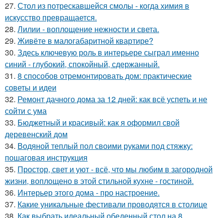
27.
Стол из потрескавшейся смолы - когда химия в
искусство превращается.
28.
Лилии - воплощение нежности и света.
29.
Живёте в малогабаритной квартире?
30.
Здесь ключевую роль в интерьере сыграл именно
синий - глубокий, спокойный, сдержанный.
31.
8 способов отремонтировать дом: практические
советы и идеи
32.
Ремонт дачного дома за 12 дней: как всё успеть и не
сойти с ума
33.
Бюджетный и красивый: как я оформил свой
деревенский дом
34.
Водяной теплый пол своими руками под стяжку:
пошаговая инструкция
35.
Простор, свет и уют - всё, что мы любим в загородной
жизни, воплощено в этой стильной кухне - гостиной.
36.
Интерьер этого дома - про настроение.
37.
Какие уникальные фестивали проводятся в столице
38.
Как выбрать идеальный обеденный стол на 8