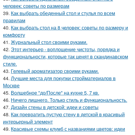
человек: советы по размерам
39.
Как выбрать обеденный стол и стулья по всем
правилам
40.
Как выбрать стол на 8 человек: советы по размеру и
комфорту
41.
Журнальный стол своими руками.
42.
Этот интерьер - воплощение чистоты, порядка и
функциональности, которые так ценят в скандинавском
стиле.
43.
Гелевый ароматизатор своими руками.
44.
Лучшие места для покупки стройматериалов в
Москве
45.
Волшебное "до/После" на кухне 5, 7 кв.
46.
Ничего лишнего. Только стиль и функциональность.
47.
Дизайн стены в детской: идеи и советы
48.
Как превратить пустую стену в детской в красивый
интерьерный элемент
49.
Красивые схемы клумб с названиями цветов: идеи