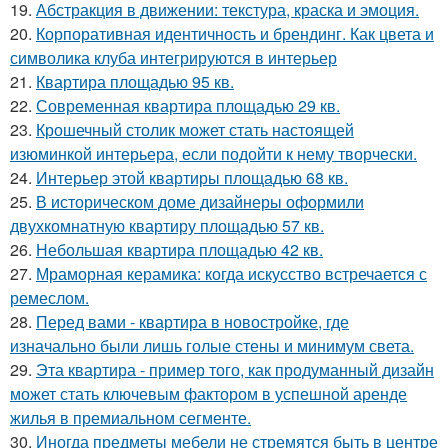
19.
Абстракция в движении: текстура, краска и эмоция.
20.
Корпоративная идентичность и брендинг. Как цвета и
символика клуба интегрируются в интерьер
21.
Квартира площадью 95 кв.
22.
Современная квартира площадью 29 кв.
23.
Крошечный столик может стать настоящей
изюминкой интерьера, если подойти к нему творчески.
24.
Интерьер этой квартиры площадью 68 кв.
25.
В историческом доме дизайнеры оформили
двухкомнатную квартиру площадью 57 кв.
26.
Небольшая квартира площадью 42 кв.
27.
Мраморная керамика: когда искусство встречается с
ремеслом.
28.
Перед вами - квартира в новостройке, где
изначально были лишь голые стены и минимум света.
29.
Эта квартира - пример того, как продуманный дизайн
может стать ключевым фактором в успешной аренде
жилья в премиальном сегменте.
30.
Иногда предметы мебели не стремятся быть в центре