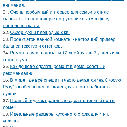
внимания.
31.
Очень необычный интерьер для семьи в стиле
марокко - это настоящее погружение в атмосферу
восточной сказки.
32.
Обзор кухни площадью 8 кв.
33.
Проект этой ванной комнаты - настоящий пример
баланса текстур и оттенков.
34.
Ремонт дачного дома за 12 дней: как всё успеть и не
сойти с ума
35.
Как дешево сделать ремонт в доме: советы и
рекомендации
36.
В мире, где всё спешит и часто делается "на Скорую
Руку", особенно ценно видеть, как кто-то работает с
душой.
37.
Полный гид: как правильно сделать теплый пол в
доме
38.
Идеальные размеры кухонного стола для 4 и 6
человек