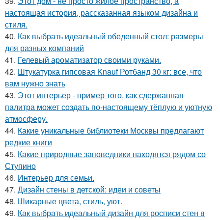
39.
Этот дом - не просто жилое пространство, а
настоящая история, рассказанная языком дизайна и
стиля.
40.
Как выбрать идеальный обеденный стол: размеры
для разных компаний
41.
Гелевый ароматизатор своими руками.
42.
Штукатурка гипсовая Knauf Ротбанд 30 кг: все, что
вам нужно знать
43.
Этот интерьер - пример того, как сдержанная
палитра может создать по-настоящему тёплую и уютную
атмосферу.
44.
Какие уникальные библиотеки Москвы предлагают
редкие книги
45.
Какие природные заповедники находятся рядом со
Ступино
46.
Интерьер для семьи.
47.
Дизайн стены в детской: идеи и советы
48.
Шикарные цвета, стиль, уют.
49.
Как выбрать идеальный дизайн для росписи стен в