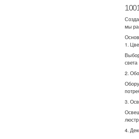
100
Созда
мы ра
Основ
1. Цв
Выбор
света
2. Об
Обору
потре
3. Ос
Освещ
люстр
4. Де