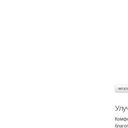
читат
Улу
Комфо
благо