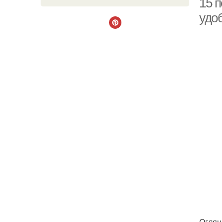
15 
удо
Оглян