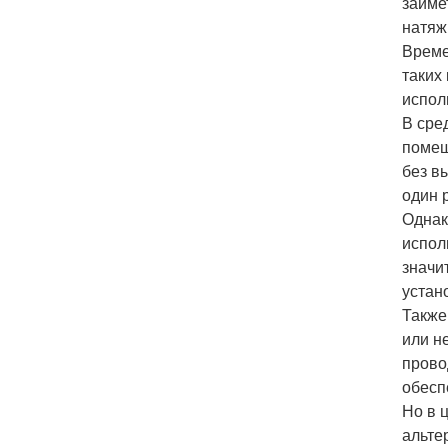
займе
натяж
Време
таких
испол
В сре
помещ
без в
один 
Однак
испол
значи
устан
Также
или н
прово
обесп
Но в 
альте