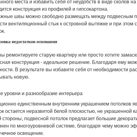
нного места и избавить себя от неудобств в виде сколов на
дится конструкция из профилей и гипсокартона.
жные швы можно свободно размещать между подвесным пот
сти вентиляционный стык к островной вытяжке и при этом с
ок.
овка недостатков основания
вы ремонтируете старую квартиру или просто хотите замас
сная конструкция - идеальное решение. Благодаря ему мо
ности. В результате вы избавите себя от необходимости ра
ывать новую.
е уровни и разнообразие интерьера
ционно единственным внутренним украшением потолков явл
ок остается неразвитой белой плоскостью, не украшенной 
й стороны, подвесной потолок предлагает большие декорат
нен по многоуровневой системе, благодаря чему можно эф
очечное освещение.