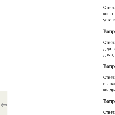
Ответ
конст
устан
Вопр
Ответ
дерев
дома,
Вопр
Ответ
вышеп
квадр
Вопр
⇦
Ответ