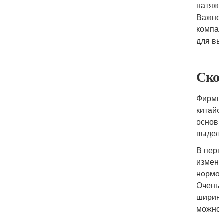
натяж
Важно
компа
для в
Ско
Фирмы
китайс
основ
выдел
В пер
измен
нормо
Очень
ширин
можно