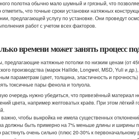
ного полотна обычно мало шумный и грязный, что позволя
 отметить, что точные сроки установки натяжных конструкц
нии, предлагающей услугу по установке. Они проведут ос
ыполнения работ с учетом всех факторов.
лько времени может занять процесс по
, предлагающие натяжные потолки по низким ценам (от 450
кого производства (марок Hailide, Longwei, MSD, Yuli и др.
ным параметрам (цвет, толщина, эластичность и прочность
ять токсичные пары фенола и толуола.
вую очередь нужно убедиться, что привезённый материал н
ений цвета, например желтоватых краёв. При этом лёгкий г
й.
 важно, чтобы выкройка не имела существенных отклонени
а должны быть примерно на 7% меньше длины и ширины по
 растянуть очень сильно (плюс 20-30% к первоначальному ра