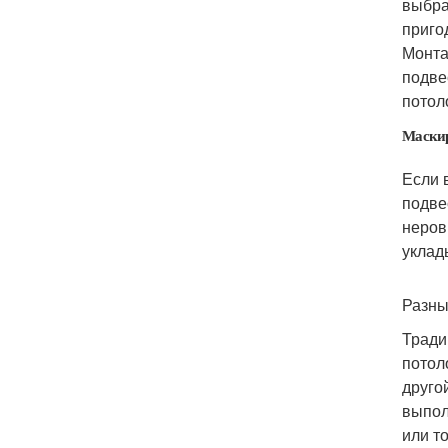
выбра
приго
Монта
подве
потол
Маскир
Если 
подве
неров
уклад
Разны
Тради
потол
друго
выпол
или т