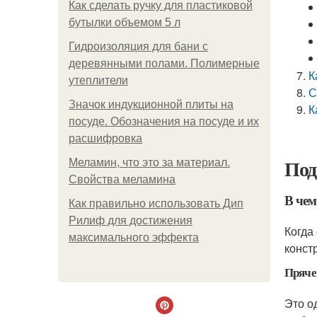
Как сделать ручку для пластиковой
бутылки объемом 5 л
Гидроизоляция для бани с
деревянными полами. Полимерные
К
утеплители
С
Значок индукционной плиты на
К
посуде. Обозначения на посуде и их
расшифровка
Под
Меламин, что это за материал.
Свойства меламина
В чем
Как правильно использовать Дип
Рилиф для достижения
Когда
максимального эффекта
конст
Пряче
Это о