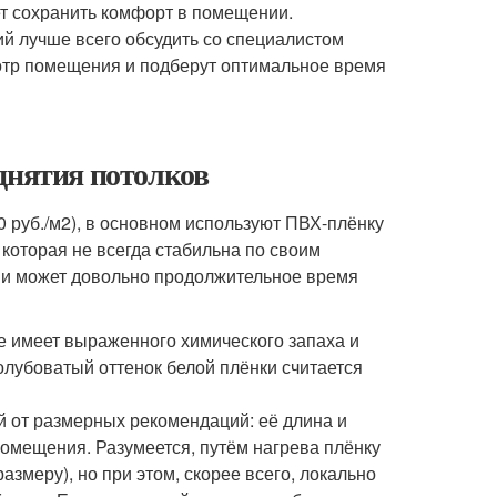
ет сохранить комфорт в помещении.
ий лучше всего обсудить со специалистом
мотр помещения и подберут оптимальное время
днятия потолков
 руб./м
2
), в основном используют ПВХ-плёнку
), которая не всегда стабильна по своим
) и может довольно продолжительное время
е имеет выраженного химического запаха и
олубоватый оттенок белой плёнки считается
й от размерных рекомендаций: её длина и
мещения. Разумеется, путём нагрева плёнку
змеру), но при этом, скорее всего, локально