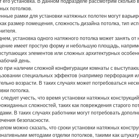
т его установка. В данном подразделе рассмотрим сколько 
ных потолков.
нные рамки для установки натяжных полотен могут варьиро
 как размер помещения, сложность дизайна потолка, тип ис
нителя.
днем, установка одного натяжного потолка может занять от 
ение имеет простую форму и небольшую площадь, наприме
ыступающих элементов или сложных архитектурных особенн
рабочий день.
о при наличии сложной конфигурации комнаты с выступающ
ьзовании специальных эффектов (например перфорация ил
тельно возрасти. В таких случаях может потребоваться неск
овки потолка.
 следует учесть, что время установки натяжных конструкци
еожиданных сложностей, таких как повреждения старого по
дами. В таких случаях работники могут потребовать допол
ечения безопасности.
целом можно сказать, что сроки установки натяжных констр
рнативными методами отделки потолков, такими как штукатур