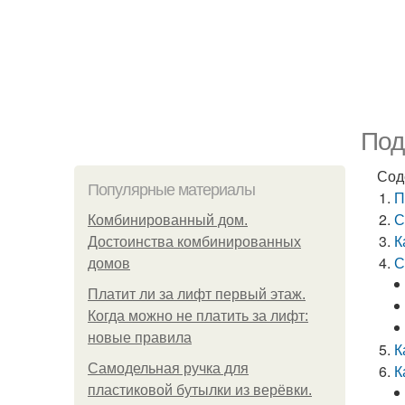
Под
Сод
Популярные материалы
П
С
Комбинированный дом.
К
Достоинства комбинированных
С
домов
Платит ли за лифт первый этаж.
Когда можно не платить за лифт:
новые правила
К
Самодельная ручка для
К
пластиковой бутылки из верёвки.