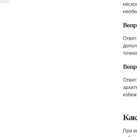
неско
необх
Вопро
Ответ
допол
точно
Вопр
Ответ
архит
избеж
Как
При в