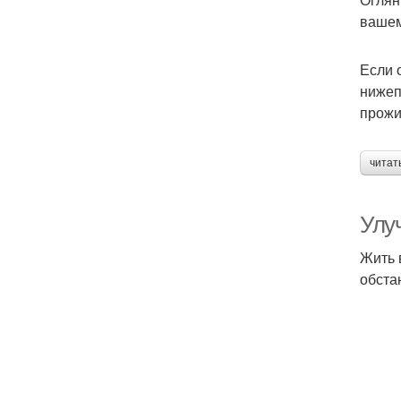
вашем
Если 
нижеп
прожи
читат
Улу
Жить 
обста