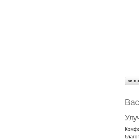
читат
Вас
Улу
Комфо
благо