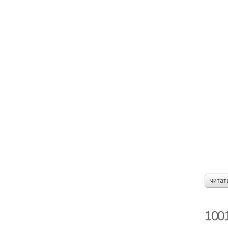
читат
100