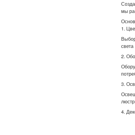
Созда
мы ра
Основ
1. Цв
Выбор
света
2. Об
Обору
потре
3. Ос
Освещ
люстр
4. Де