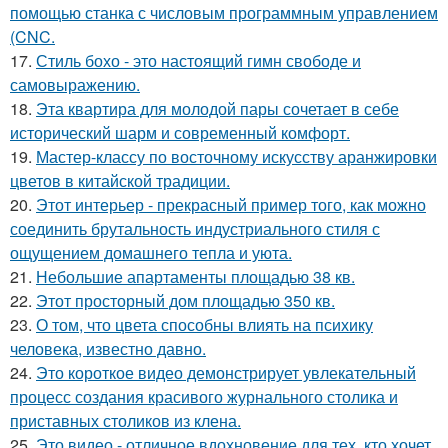
помощью станка с числовым программным управлением
(CNC.
17.
Стиль бохо - это настоящий гимн свободе и
самовыражению.
18.
Эта квартира для молодой пары сочетает в себе
исторический шарм и современный комфорт.
19.
Мастер-классу по восточному искусству аранжировки
цветов в китайской традиции.
20.
Этот интерьер - прекрасный пример того, как можно
соединить брутальность индустриального стиля с
ощущением домашнего тепла и уюта.
21.
Небольшие апартаменты площадью 38 кв.
22.
Этот просторный дом площадью 350 кв.
23.
О том, что цвета способны влиять на психику
человека, известно давно.
24.
Это короткое видео демонстрирует увлекательный
процесс создания красивого журнального столика и
приставных столиков из клена.
25.
Это видео - отличное вдохновение для тех, кто хочет