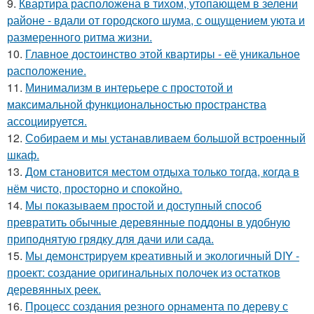
9.
Квартира расположена в тихом, утопающем в зелени
районе - вдали от городского шума, с ощущением уюта и
размеренного ритма жизни.
10.
Главное достоинство этой квартиры - её уникальное
расположение.
11.
Минимализм в интерьере с простотой и
максимальной функциональностью пространства
ассоциируется.
12.
Собираем и мы устанавливаем большой встроенный
шкаф.
13.
Дом становится местом отдыха только тогда, когда в
нём чисто, просторно и спокойно.
14.
Мы показываем простой и доступный способ
превратить обычные деревянные поддоны в удобную
приподнятую грядку для дачи или сада.
15.
Мы демонстрируем креативный и экологичный DIY -
проект: создание оригинальных полочек из остатков
деревянных реек.
16.
Процесс создания резного орнамента по дереву с