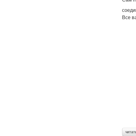
соеди
Все в
читат