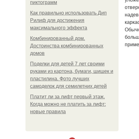
пиктограмм
отвер
Как правильно использовать Дип
надев
Рилиф для достижения
карка
максимального эффекта
Обычн
больш
Комбинированный дом.
приме
Достоинства комбинированных
домов
Поделки для детей 7 лет своими
руками из картона, бумаги, шишек и
пластилина. Фото лучших
самоделок для семилетних детей
Платит ли за лифт первый этаж.
Когда можно не платить за лифт:
новые правила