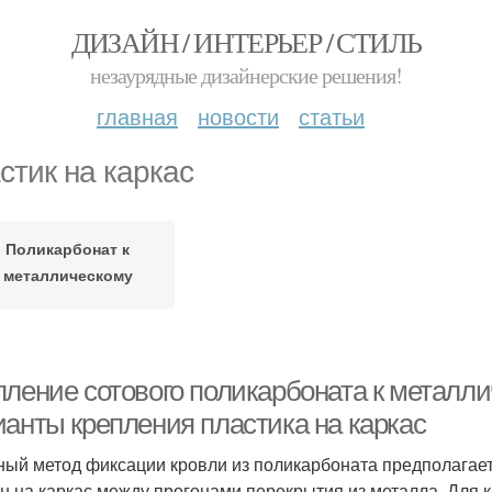
ДИЗАЙН / ИНТЕРЬЕР / СТИЛЬ
незаурядные дизайнерские решения!
главная
новости
статьи
стик на каркас
Поликарбонат к
металлическому
каркасу
пление сотового поликарбоната к металли
ианты крепления пластика на каркас
ный метод фиксации кровли из поликарбоната предполагае
н на каркас между прогонами перекрытия из металла. Для 