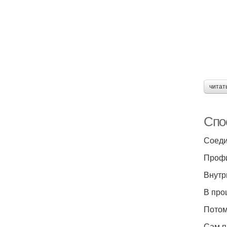
читат
Спо
Соеди
Профи
Внутр
В про
Потом
Сам п