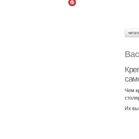
читат
Вас
Кре
сам
Чем к
столя
Их вы