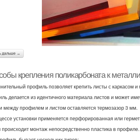
ь дальше →
собы крепления поликарбоната к металли
нительный профиль позволяет крепить листы с каркасом и 
ль делается из идентичного материала листов и может име
и между профилем и листом оставляется термозазор 3 мм.
цессе установки применяется перфорированная или гермети
 происходит монтаж непосредственно пластика в профиле.
рофиль бывает нескольких типов: