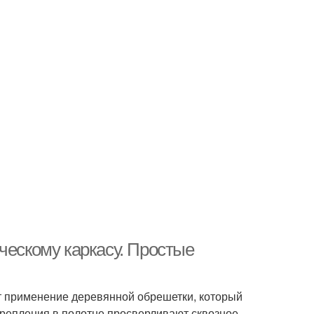
ческому каркасу. Простые
т применение деревянной обрешетки, который
крепления в полотне просверливают сквозное