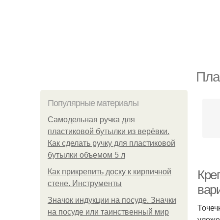
Пла
Популярные материалы
Самодельная ручка для
пластиковой бутылки из верёвки.
Как сделать ручку для пластиковой
бутылки объемом 5 л
Как прикрепить доску к кирпичной
Кре
стене. Инструменты
вар
Значок индукции на посуде. Значки
Точеч
на посуде или таинственный мир
уложе