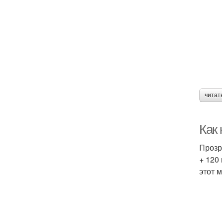
читат
Как
Прозр
+ 120 
этот 