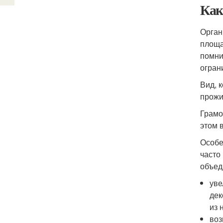
Как
Орган
площа
помни
огран
Вид, 
прожи
Грамо
этом 
Особе
часто
объед
уве
дек
из 
воз