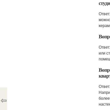
студ
Ответ
можно
керам
Вопр
Ответ
или с
поме
Вопр
квар
Ответ
Напри
⇦
более
насте