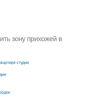
ить зону прихожей в
квартире-студии
удии
родок