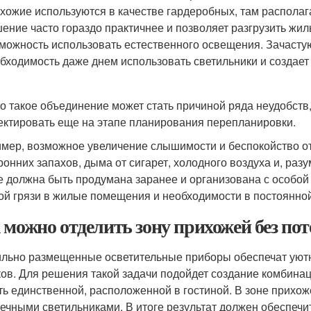
хожие используются в качестве гардеробных, там располаг
ение часто гораздо практичнее и позволяет разгрузить жи
можность использовать естественного освещения. Зачастую
бходимость даже днем использовать светильники и создае
о такое объединение может стать причиной ряда неудобств
ектировать еще на этапе планирования перепланировки.
мер, возможное увеличение слышимости и беспокойство от 
ронних запахов, дыма от сигарет, холодного воздуха и, разу
е должна быть продумана заранее и организована с особой
ой грязи в жилые помещения и необходимости в постоянной
 можно отделить зону прихожей без по
льно размещенные осветительные приборы обеспечат уютну
ков. Для решения такой задачи подойдет создание комбинац
ть единственной, расположенной в гостиной. В зоне прихож
чечными светильниками. В итоге результат должен обеспеч