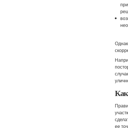
при
реш
воз
нео
Однак
скорр
Напри
посто
случа
уличн
Как
Прави
участ
сдела
ее то