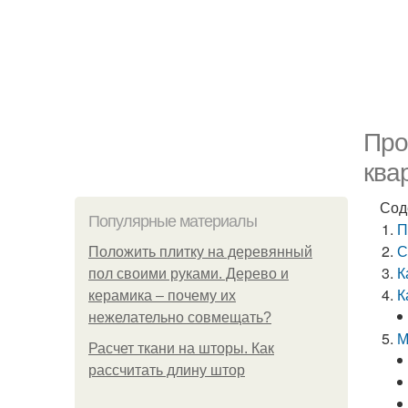
Про
ква
Сод
Популярные материалы
П
С
Положить плитку на деревянный
К
пол своими руками. Дерево и
К
керамика – почему их
нежелательно совмещать?
М
Расчет ткани на шторы. Как
рассчитать длину штор