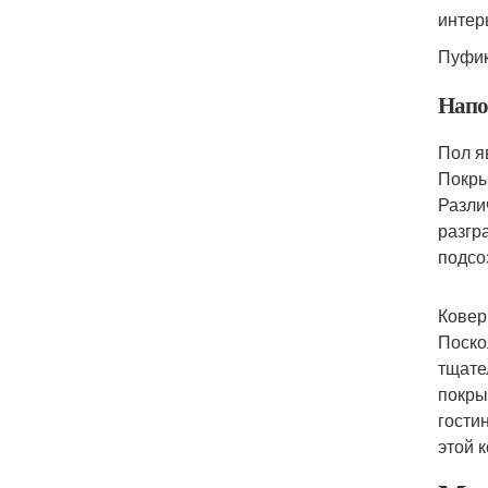
интер
Пуфик
Напо
Пол я
Покры
Разли
разгр
подсо
Ковер
Поско
тщате
покры
гости
этой 