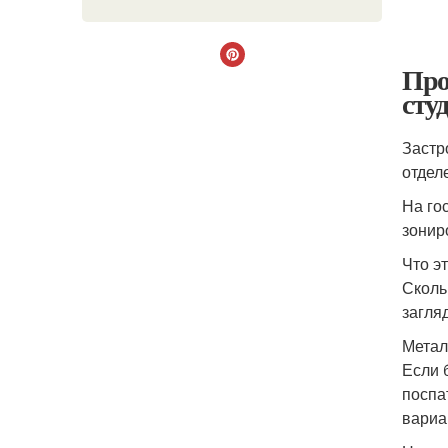
Про
сту
Застр
отдел
На го
зонир
Что э
Сколь
загля
Метал
Если 
поспа
вариа