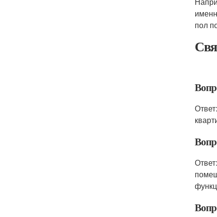
Напри
именн
пол п
Свя
Вопро
Ответ
кварт
Вопро
Ответ
помещ
функц
Вопр