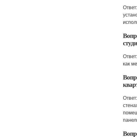
Ответ
устан
испол
Вопр
студ
Ответ
как м
Вопро
квар
Ответ
стена
помещ
панел
Вопр