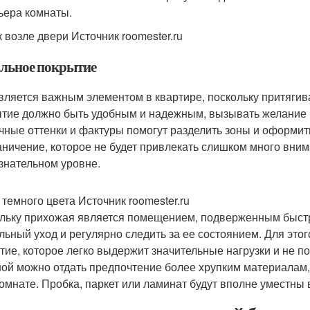
ьера комнаты.
 возле двери Источник roomester.ru
льное покрытие
вляется важным элементом в квартире, поскольку притягива
тие должно быть удобным и надежным, вызывать желание пр
чные оттенки и фактуры помогут разделить зоны и оформит
аничение, которое не будет привлекать слишком много вним
знательном уровне.
 темного цвета Источник roomester.ru
льку прихожая является помещением, подверженным быстро
льный уход и регулярно следить за ее состоянием. Для это
тие, которое легко выдержит значительные нагрузки и не п
ной можно отдать предпочтение более хрупким материалам,
комнате. Пробка, паркет или ламинат будут вполне уместны 