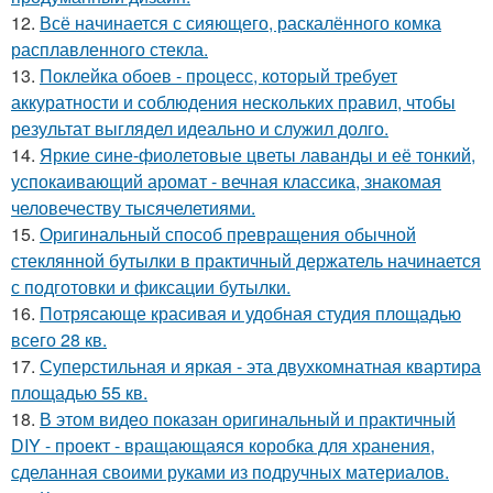
12.
Всё начинается с сияющего, раскалённого комка
расплавленного стекла.
13.
Поклейка обоев - процесс, который требует
аккуратности и соблюдения нескольких правил, чтобы
результат выглядел идеально и служил долго.
14.
Яркие сине-фиолетовые цветы лаванды и её тонкий,
успокаивающий аромат - вечная классика, знакомая
человечеству тысячелетиями.
15.
Оригинальный способ превращения обычной
стеклянной бутылки в практичный держатель начинается
с подготовки и фиксации бутылки.
16.
Потрясающе красивая и удобная студия площадью
всего 28 кв.
17.
Суперстильная и яркая - эта двухкомнатная квартира
площадью 55 кв.
18.
В этом видео показан оригинальный и практичный
DIY - проект - вращающаяся коробка для хранения,
сделанная своими руками из подручных материалов.