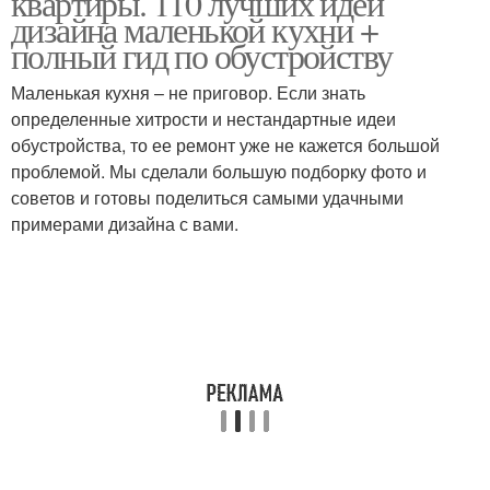
квартиры. 110 лучших идей
дизайна маленькой кухни +
полный гид по обустройству
Кухни в однокомнатной
Маленькая кухня – не приговор. Если знать
Г-образная планировка
квартире
определенные хитрости и нестандартные идеи
обустройства, то ее ремонт уже не кажется большой
проблемой. Мы сделали большую подборку фото и
советов и готовы поделиться самыми удачными
П-образная планировка
Современная кухня
примерами дизайна с вами.