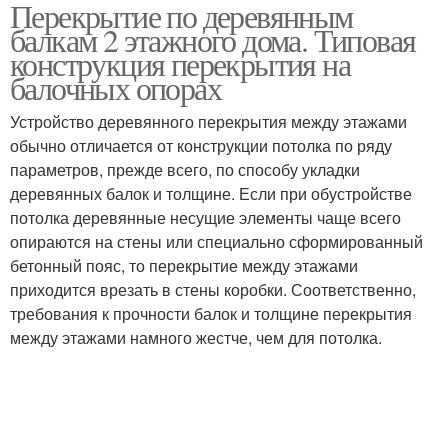
Перекрытие по деревянным
Межэтажные
Перекрытие в доме
балкам 2 этажного дома. Типовая
перекрытия
конструкция перекрытия на
балочных опорах
Требования к
Деревянные
Устройство деревянного перекрытия между этажами
межэтажным
перекрытия
обычно отличается от конструкции потолка по ряду
перекрытиям
параметров, прежде всего, по способу укладки
деревянных балок и толщине. Если при обустройстве
потолка деревянные несущие элементы чаще всего
Железобетонные
Перекрытия в доме
опираются на стены или специально сформированный
перекрытия
бетонный пояс, то перекрытие между этажами
приходится врезать в стены коробки. Соответственно,
требования к прочности балок и толщине перекрытия
Перекрытия на
между этажами намного жестче, чем для потолка.
Двутавровые балки
газобетон
Межэтажное
Перекрытие в