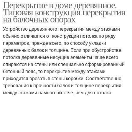
Перекрытие в доме деревянное.
Железобетонные
Перекрытия в доме
Типовая конструкция перекрытия
перекрытия
на балочных опорах
Устройство деревянного перекрытия между этажами
Перекрытия на
Межэтажное
обычно отличается от конструкции потолка по ряду
газобетон
перекрытие
параметров, прежде всего, по способу укладки
деревянных балок и толщине. Если при обустройстве
потолка деревянные несущие элементы чаще всего
опираются на стены или специально сформированный
Перекрытие в
Перекрытия по
бетонный пояс, то перекрытие между этажами
деревянном доме
деревянным балкам
приходится врезать в стены коробки. Соответственно,
требования к прочности балок и толщине перекрытия
между этажами намного жестче, чем для потолка.
Требования к
деревянным
перекрытиям