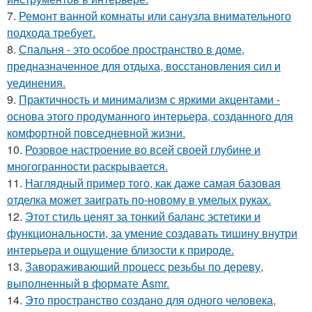
7.
Ремонт ванной комнаты или санузла внимательного
подхода требует.
8.
Спальня - это особое пространство в доме,
предназначенное для отдыха, восстановления сил и
уединения.
9.
Практичность и минимализм с яркими акцентами -
основа этого продуманного интерьера, созданного для
комфортной повседневной жизни.
10.
Розовое настроение во всей своей глубине и
многогранности раскрывается.
11.
Наглядный пример того, как даже самая базовая
отделка может заиграть по-новому в умелых руках.
12.
Этот стиль ценят за тонкий баланс эстетики и
функциональности, за умение создавать тишину внутри
интерьера и ощущение близости к природе.
13.
Завораживающий процесс резьбы по дереву,
выполненный в формате Asmr.
14.
Это пространство создано для одного человека,