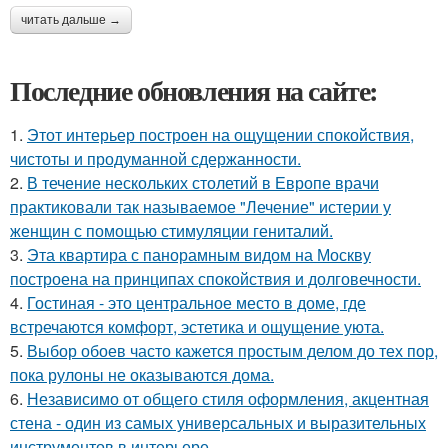
читать дальше →
Последние обновления на сайте:
1.
Этот интерьер построен на ощущении спокойствия,
чистоты и продуманной сдержанности.
2.
В течение нескольких столетий в Европе врачи
практиковали так называемое "Лечение" истерии у
женщин с помощью стимуляции гениталий.
3.
Эта квартира с панорамным видом на Москву
построена на принципах спокойствия и долговечности.
4.
Гостиная - это центральное место в доме, где
встречаются комфорт, эстетика и ощущение уюта.
5.
Выбор обоев часто кажется простым делом до тех пор,
пока рулоны не оказываются дома.
6.
Независимо от общего стиля оформления, акцентная
стена - один из самых универсальных и выразительных
инструментов в интерьере.