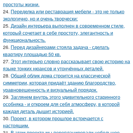
простоты жизни.
24.
Переделка или реставрация мебели - это не только
экологично, но и очень творчески:
25.
Дизайн интерьера выполнен в современном стиле,
который сочетает в себе простоту, элегантность и
функциональность.
26.
Перед дизайнерами стояла задача - сделать
квартиру площадью 50 кв.
27.
Этот интерьер словно рассказывает свою историю на
языке тонких нюансов и утончённых деталей.
28.
Общий облик дома строится на классической
симметрии, которая придаёт зданию благородство,
уравновешенность и визуальный порядок.
29.
Заглянем внутрь этого удивительного старинного
особняка - и откроем для себя атмосферу, в которой
каждая деталь дышит историей.
30.
Проект, в котором прошлое встречается с
настоящим.
31.
В этом проекте мы перепланировали небольшое