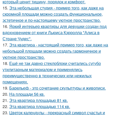
который ценит тишину, порядок и комфорт.
15.
Эта небольшая студия - пример того, как даже на
скромной площади можно создать функциональное,
эстетичное и по-настоящему уютное пространство.
16.
Яркий интерьер квартиры для девушки создан под
вдохновением от книги Льюиса Кэрролла "Алиса в
Стране Чудес".
17.
Эта квартира - настоящий пример того, как даже на
небольшой площади можно создать гармоничное и
уютное пространство.
18.
Ещё не так давно стеклоблоки считались сугубо
утилитарным материалом и применялись
преимущественно в технических или нежилых
помещениях.
19.
Барельеф - это сочетание скульптуры и живописи.
20.
На площади 56 кв.
21.
Эта квартира площадью 81 кв.
22.
Эта квартира площадью 114 кв.
23.
Цветок календулы - прекрасный символ счастья и