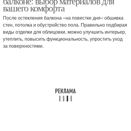
балконе: выбор материалов для
вашего комфорта
После остекления балкона «на повестке дня» обшивка
Материалы для
Материалы для
стен, потолка и обустройство пола. Правильно подбирая
красивой отделки
наружной отделки
виды отделки для облицовки, можно улучшить интерьер,
утеплить, повысить функциональность, упростить уход
за поверхностями.
Панели для фасада
Клинкерные панели
Композитные панели
Металлические панели
Плитка для наружной
Деревянные панели
отделки