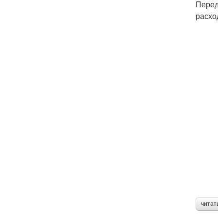
Перед
расхо
читат