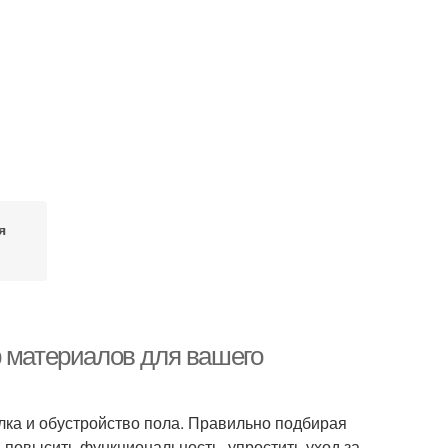
я
р материалов для вашего
лка и обустройство пола. Правильно подбирая
, повысить функциональность, упростить уход за