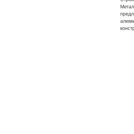
Метал
предл
алюми
конст