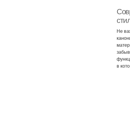
Сов
сти
Не ва
канон
матер
забыв
функц
в кот