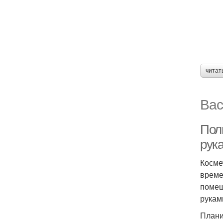
читат
Вас
Пол
рук
Косме
време
помещ
рукам
Плани