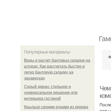
Гам
Популярные материалы
М
Виды и расчет бантовых складок на
шторах. Как рассчитать быстро и
легко бантовую складку на
занавесках
Серый диван: стильное и
Чем
универсальное решение для
ком
интерьера гостиной
После
Крыльцо своими руками из дерева
виды 