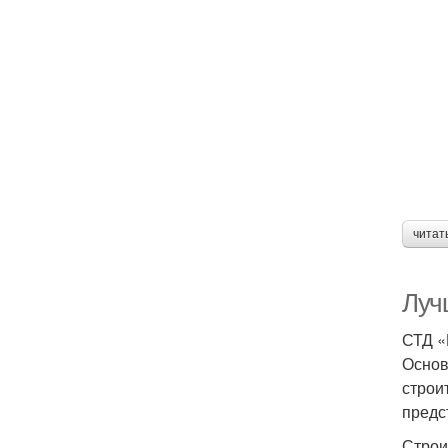
читат
Луч
СТД «
Основ
строи
предс
Строи