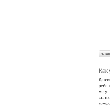
читат
Как 
Детск
ребен
могут
стать
комфо