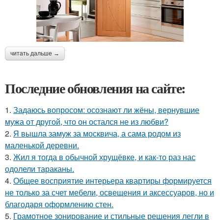
читать дальше →
Последние обновления на сайте:
1.
Задаюсь вопросом: осознают ли жёны, вернувшие
мужа от другой, что он остался не из любви?
2.
Я вышла замуж за москвича, а сама родом из
маленькой деревни.
3.
Жил я тогда в обычной хрущёвке, и как-то раз нас
одолели тараканы.
4.
Общее восприятие интерьера квартиры формируется
не только за счет мебели, освещения и аксессуаров, но и
благодаря оформлению стен.
5.
Грамотное зонирование и стильные решения легли в