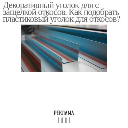
Декоративный уголок для с
Уголки на откосы
Межкомнатная дверь
защелкой откосов. Как подобрать
пластиковый уголок для откосов?
Откосы из различных
Материалы для
материалов
межкомнатных дверей