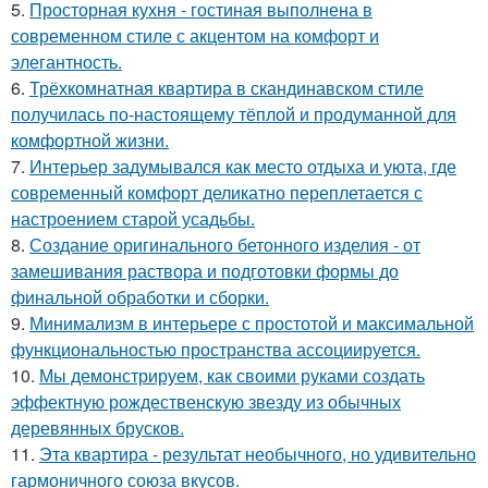
5.
Просторная кухня - гостиная выполнена в
современном стиле с акцентом на комфорт и
элегантность.
6.
Трёхкомнатная квартира в скандинавском стиле
получилась по-настоящему тёплой и продуманной для
комфортной жизни.
7.
Интерьер задумывался как место отдыха и уюта, где
современный комфорт деликатно переплетается с
настроением старой усадьбы.
8.
Создание оригинального бетонного изделия - от
замешивания раствора и подготовки формы до
финальной обработки и сборки.
9.
Минимализм в интерьере с простотой и максимальной
функциональностью пространства ассоциируется.
10.
Мы демонстрируем, как своими руками создать
эффектную рождественскую звезду из обычных
деревянных брусков.
11.
Эта квартира - результат необычного, но удивительно
гармоничного союза вкусов.