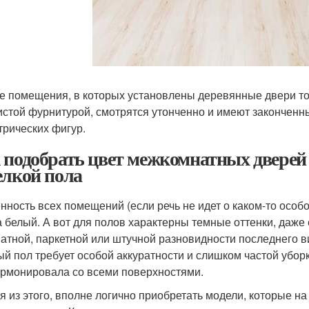
 помещения, в которых установлены деревянные двери то
истой фурнитурой, смотрятся утонченно и имеют законченн
трических фигур.
 подобрать цвет межкомнатных дверей
елкой пола
нность всех помещений (если речь не идет о каком-то особ
а белый. А вот для полов характерны темные оттенки, даже
атной, паркетной или штучной разновидности последнего в
ый пол требует особой аккуратности и слишком частой уборк
армонировала со всеми поверхностями.
я из этого, вполне логично приобретать модели, которые на 