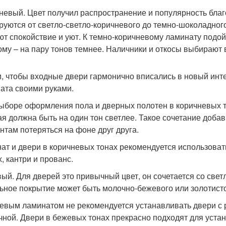
невый. Цвет получил распространение и популярность бла
руются от светло-светло-коричневого до темно-шоколадно
ют спокойствие и уют. К темно-коричневому ламинату подойд
ому – на пару тонов темнее. Наличники и откосы выбирают в
и, чтобы входные двери гармонично вписались в новый инте
ата своими руками.
ыборе оформления пола и дверных полотен в коричневых т
ая должна быть на один тон светлее. Такое сочетание добав
нтам потеряться на фоне друг друга.
ат и двери в коричневых тонах рекомендуется использов
, кантри и прованс.
ый. Для дверей это привычный цвет, он сочетается со свет
ьное покрытие может быть молочно-бежевого или золотисто
евым ламинатом не рекомендуется устанавливать двери с 
чной. Двери в бежевых тонах прекрасно подходят для устан