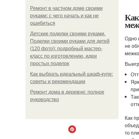
Ремонт в частном доме своими
Как
руками: с чего начать и как не
меж
ошибиться
Детские поделки своими руками.
Одно 
Поделки своими руками для детей
не об
(120 фото): подробный мастер-
межко
класс по изготовлению, идеи
Выигр
простых поделок
Отт
Как выбрать идеальный шкаф-купе:
Ярк
советы и рекомендации
при
Ремонт дома в деревне: полное
Так
руководство
отт
Как п
объед
то пл