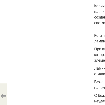
Корич
варьи
созда
светл
Кстат
ламин
При в
котор
элеме
Ламин
стилях
Бежев
напол
⇦
С беж
неуда