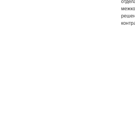
отдел
межко
решен
контр