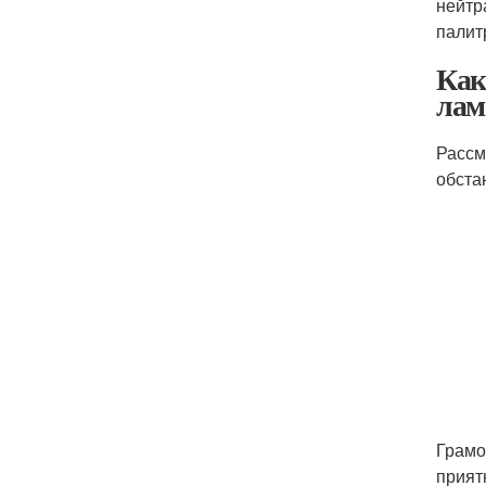
нейтр
палит
Как
лам
Рассм
обста
Грамо
прият