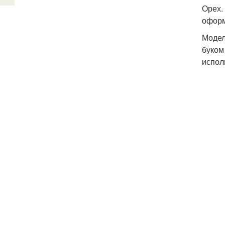
Орех.
оформ
Модел
буком
испол