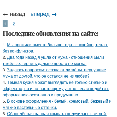
← назад
вперед →
1
2
Последние обновления на сайте:
1.
Мы прожили вместе больше года - спокойно, тепло,
без конфликтов.
2.
Два года назад я ушла от мужа - отношения были
тяжёлые, терпеть дальше просто не могла.
3.
Задаюсь вопросом: осознают ли жёны, вернувшие
мужа от другой, что он остался не из любви?
4.
Тёмная кухня может выглядеть не только стильно и
эффектно, но и по-настоящему уютно - если подойти к
оформлению осознанно и продуманно.
5.
В основе оформления - белый, кремовый, бежевый и
мягкие пастельные оттенки.
6.
Обновлённая ванная комната получилась светлой,