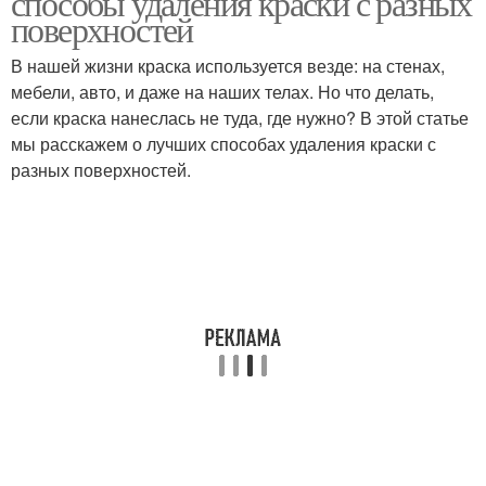
способы удаления краски с разных
поверхностей
В нашей жизни краска используется везде: на стенах,
Механическое
мебели, авто, и даже на наших телах. Но что делать,
Механическая очистка
воздействие
если краска нанеслась не туда, где нужно? В этой статье
мы расскажем о лучших способах удаления краски с
разных поверхностей.
Термический метод
Различные методы
Механические способы