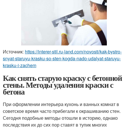
Источник:
https://interer-stil.ru-land.com/novosti/kak-bystro-
snyat-staruyu-krasku-so-sten-kogda-nado-udalyat-staruyu-
krasku-i-zachem
Как снять старую краску с бетонной
стены. Методы удаления краски с
бетона
При оформлении интерьера кухонь и ванных комнат в
советское время часто прибегали к окрашиванию стен.
Сегодня подобные методы отошли в историю, однако
последствия их до сих пор ставят в тупик многих