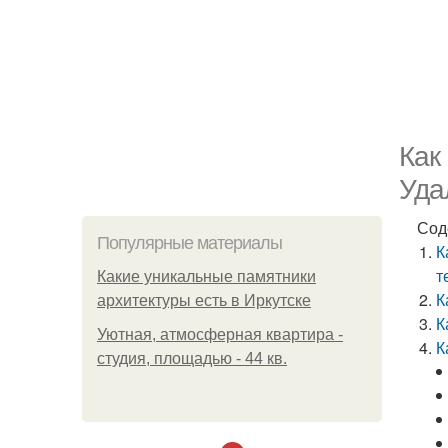
Как
Уда
Сод
Популярные материалы
К
т
Какие уникальные памятники
К
архитектуры есть в Иркутске
К
Уютная, атмосферная квартира -
К
студия, площадью - 44 кв.