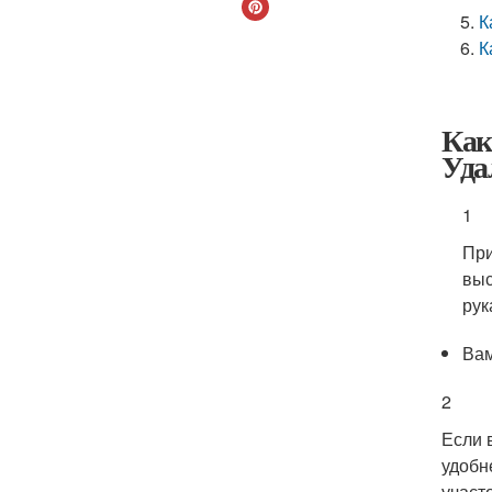
К
К
Как
Уда
1
При
выс
рук
Вам
2
Если 
удобн
участ