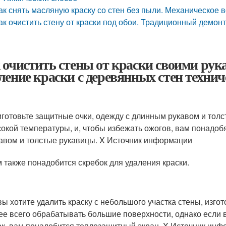
ак снять масляную краску со стен без пыли. Механическое 
ак очистить стену от краски под обои. Традиционный демон
 очистить стены от краски своими рукам
ление краски с деревянных стен техни
готовьте защитные очки, одежду с длинным рукавом и толс
окой температуры, и, чтобы избежать ожогов, вам понадоб
авом и толстые рукавицы.
X Источник информации
 также понадобится скребок для удаления краски.
вы хотите удалить краску с небольшого участка стены, изг
ее всего обрабатывать большие поверхности, однако если 
ок, вам понадобится теплозащитный экран.
X Источник инф