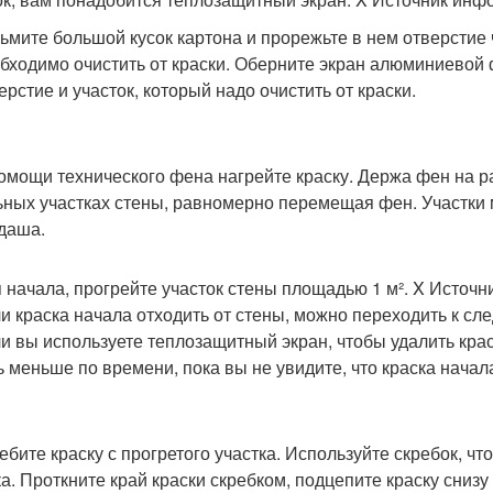
ьмите большой кусок картона и прорежьте в нем отверстие
бходимо очистить от краски. Оберните экран алюминиевой 
ерстие и участок, который надо очистить от краски.
омощи технического фена нагрейте краску. Держа фен на ра
ьных участках стены, равномерно перемещая фен. Участки 
даша.
 начала, прогрейте участок стены площадью 1 м².
X Источн
и краска начала отходить от стены, можно переходить к с
и вы используете теплозащитный экран, чтобы удалить крас
ь меньше по времени, пока вы не увидите, что краска начал
ебите краску с прогретого участка. Используйте скребок, чт
ка. Проткните край краски скребком, подцепите краску снизу 