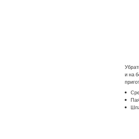
Убрат
и на 
приго
Сре
Пая
Шпа