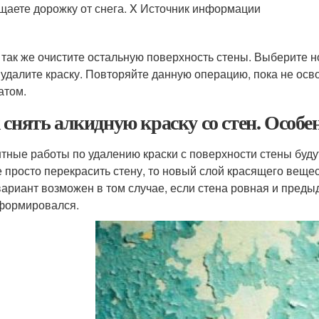
щаете дорожку от снега.
X Источник информации
 так же очистите остальную поверхность стены. Выберите н
 удалите краску. Повторяйте данную операцию, пока не осво
атом.
 снять алкидную краску со стен. Особе
тные работы по удалению краски с поверхности стены будут
е просто перекрасить стену, то новый слой красящего вещес
вариант возможен в том случае, если стена ровная и преды
формировался.