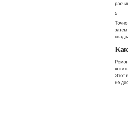
расчи
5
Точно
затем
квадр
Как
Ремон
хотит
Этот 
не де