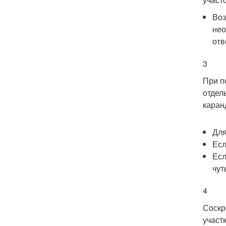
Воз
нео
отв
3
При п
отдел
каран
Для
Есл
Есл
чут
4
Соскр
участ