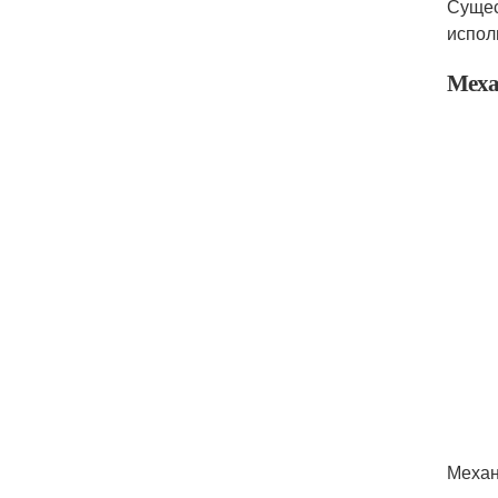
Сущес
испол
Меха
Механ