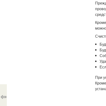
Прежд
прово
средс
Кроме
можно
Счист
Буд
Буд
Соб
Уда
Есл
При у
Кроме
устан
⇦