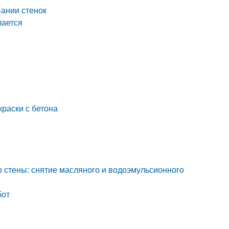
вании стенок
лается
краски с бетона
 со стены: снятие масляного и водоэмульсионного
бот