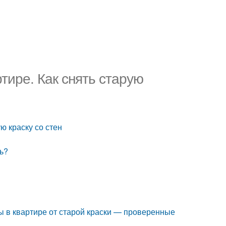
ртире. Как снять старую
ую краску со стен
ть?
ны в квартире от старой краски — проверенные