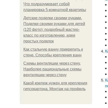
Что подразумевает собой
планировка 5-комнатной квартиры
Детские поделки своими руками.
Поделки своими руками для детей
(120 фото): подробный мастер-
класс по изготовлению, идеи
простых поделок
Как стальную ванну прикрепить к
К
стене. Способы крепления ванн
Схемы вентиляции через стену.
Наиболее рациональные схемы
вентиляции через стену
К
Какой крепеж нужен для крепления
п
гипсокартона. Монтаж на профиль