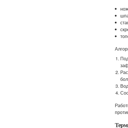
нож
шпа
ста
скр
топ
Алгор
Под
заф
Рас
бол
Вод
Сос
Работ
проти
Терм