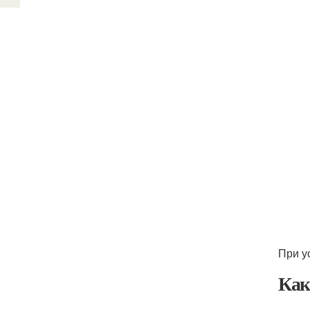
При у
Как