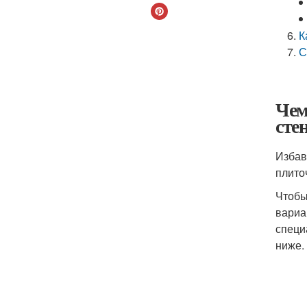
К
С
Чем
сте
Избав
плито
Чтобы
вариа
специ
ниже.