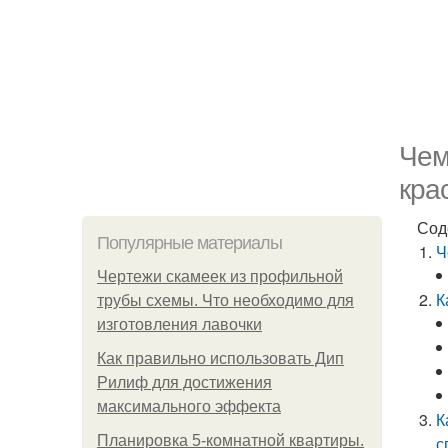
Чем
кра
Сод
Популярные материалы
Ч
Чертежи скамеек из профильной
К
трубы схемы. Что необходимо для
изготовления лавочки
Как правильно использовать Дип
Рилиф для достижения
максимального эффекта
К
Планировка 5-комнатной квартиры.
с