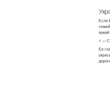
Укр
Если 
семей
яркий
1 — С
Ее гл
украс
дорог