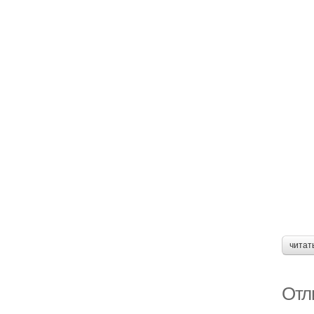
читат
Отл