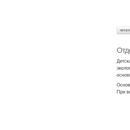
читат
Отд
Детск
эколо
основ
Основ
При в