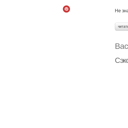
Не зн
читат
Вас
Сэк