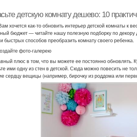
асьте детскую комнату дешево: 10 практи
Вам хочется как-то обновить интерьер детской комнаты к ве
ный бюджет — читайте нашу полезную подборку по декору д
 и быстрых способов преобразить комнату своего ребенка.
оздайте фото-галерею
авный плюс в том, что вы можете ее постоянно обновлять. 
ьте ими одну из стен в детской. Сюда можно повесить не т
ие сердцу вещицы (например, бирочку из роддома или перв