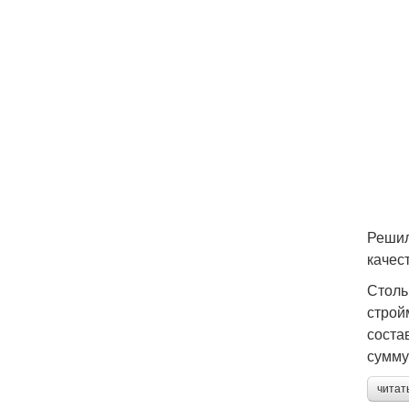
Решил
качес
Столь
строй
соста
сумму
читат