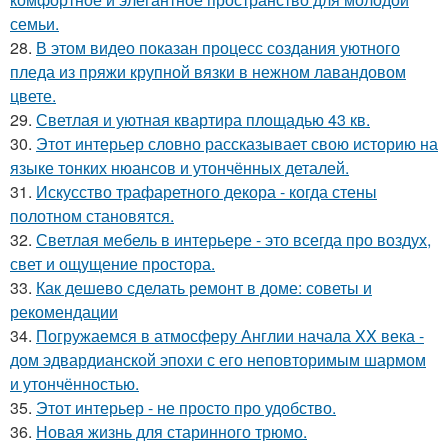
семьи.
28.
В этом видео показан процесс создания уютного
пледа из пряжи крупной вязки в нежном лавандовом
цвете.
29.
Светлая и уютная квартира площадью 43 кв.
30.
Этот интерьер словно рассказывает свою историю на
языке тонких нюансов и утончённых деталей.
31.
Искусство трафаретного декора - когда стены
полотном становятся.
32.
Светлая мебель в интерьере - это всегда про воздух,
свет и ощущение простора.
33.
Как дешево сделать ремонт в доме: советы и
рекомендации
34.
Погружаемся в атмосферу Англии начала XX века -
дом эдвардианской эпохи с его неповторимым шармом
и утончённостью.
35.
Этот интерьер - не просто про удобство.
36.
Новая жизнь для старинного трюмо.