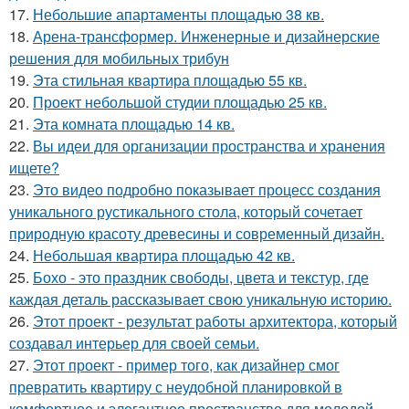
17.
Небольшие апартаменты площадью 38 кв.
18.
Арена-трансформер. Инженерные и дизайнерские
решения для мобильных трибун
19.
Эта стильная квартира площадью 55 кв.
20.
Проект небольшой студии площадью 25 кв.
21.
Эта комната площадью 14 кв.
22.
Вы идеи для организации пространства и хранения
ищете?
23.
Это видео подробно показывает процесс создания
уникального рустикального стола, который сочетает
природную красоту древесины и современный дизайн.
24.
Небольшая квартира площадью 42 кв.
25.
Бохо - это праздник свободы, цвета и текстур, где
каждая деталь рассказывает свою уникальную историю.
26.
Этот проект - результат работы архитектора, который
создавал интерьер для своей семьи.
27.
Этот проект - пример того, как дизайнер смог
превратить квартиру с неудобной планировкой в
комфортное и элегантное пространство для молодой