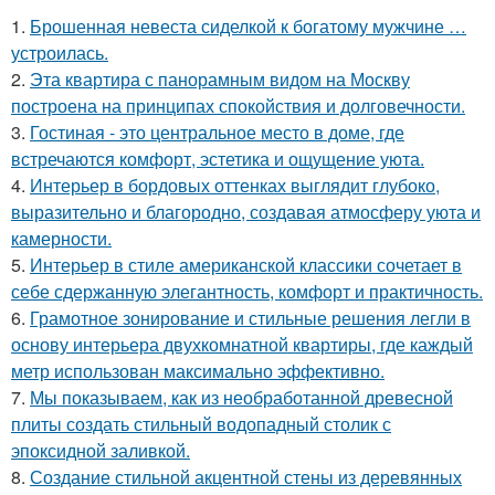
1.
Брошенная невеста сиделкой к богатому мужчине …
устроилась.
2.
Эта квартира с панорамным видом на Москву
построена на принципах спокойствия и долговечности.
3.
Гостиная - это центральное место в доме, где
встречаются комфорт, эстетика и ощущение уюта.
4.
Интерьер в бордовых оттенках выглядит глубоко,
выразительно и благородно, создавая атмосферу уюта и
камерности.
5.
Интерьер в стиле американской классики сочетает в
себе сдержанную элегантность, комфорт и практичность.
6.
Грамотное зонирование и стильные решения легли в
основу интерьера двухкомнатной квартиры, где каждый
метр использован максимально эффективно.
7.
Мы показываем, как из необработанной древесной
плиты создать стильный водопадный столик с
эпоксидной заливкой.
8.
Создание стильной акцентной стены из деревянных