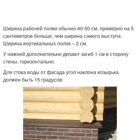
Цокольный отлив
Цокольные отливы
Ширина рабочей полки обычно 40-50 см, примерно на 5
сантиметров больше, чем ширина самого выступа.
Ширина вертикальных полок – 2 см.
У нижней дополнительно делают загиб 1 см в сторону
Деревянный отлив
Отливы на фасад
стены, горизонтально.
Для стока воды от фасада угол наклона козырька
должен быть 15 градусов:
Отливы для
фундамента