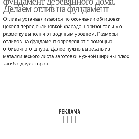
фундамент деревянного дома.
Делаем отлив на фундамент
Отливы устанавливаются по окончании облицовки
цоколя перед облицовкой фасада. Горизонтальную
Медные отливы
Материалы для отлива
разметку выполняют водяным уровнем. Размеры
отливов на фундамент определяют с помощью
отбивочного шнура. Далее нужно вырезать из
металлического листа заготовки нужной ширины плюс
Цоколь в деревянном
Материал для отливов
загиб с двух сторон.
доме
Отливы на фундамент
Требования к отливам
Деревянные отливы
Оконные отливы