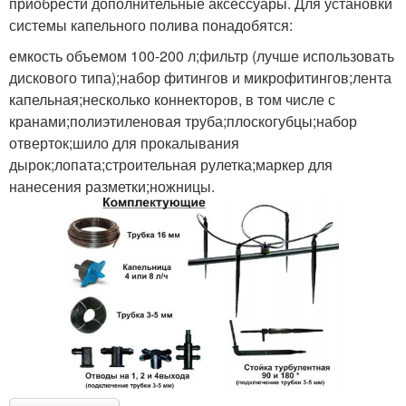
приобрести дополнительные аксессуары. Для установки
системы капельного полива понадобятся:
емкость объемом 100-200 л;фильтр (лучше использовать
дискового типа);набор фитингов и микрофитингов;лента
капельная;несколько коннекторов, в том числе с
кранами;полиэтиленовая труба;плоскогубцы;набор
отверток;шило для прокалывания
дырок;лопата;строительная рулетка;маркер для
нанесения разметки;ножницы.