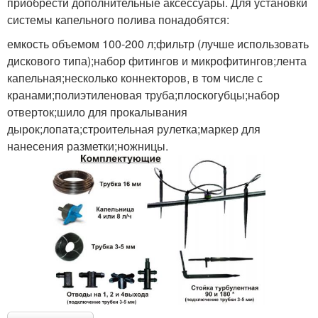
приобрести дополнительные аксессуары. Для установки
системы капельного полива понадобятся:
емкость объемом 100-200 л;фильтр (лучше использовать
дискового типа);набор фитингов и микрофитингов;лента
капельная;несколько коннекторов, в том числе с
кранами;полиэтиленовая труба;плоскогубцы;набор
отверток;шило для прокалывания
дырок;лопата;строительная рулетка;маркер для
нанесения разметки;ножницы.