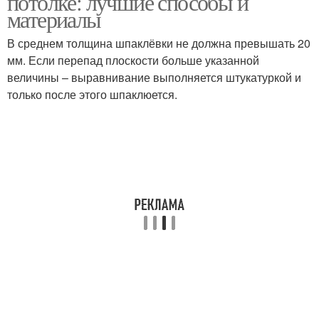
потолке: лучшие способы и
материалы
В среднем толщина шпаклёвки не должна превышать 20
Потолок перед
мм. Если перепад плоскости больше указанной
Панели на потолке
установкой
величины – выравнивание выполняется штукатуркой и
только после этого шпаклюется.
Гипсокартон на
Шпаклевок на потолке
поверхность
Саморезы в
Операции с
гипсокартоне
гипсокартоном
Гипсокартон к стене
Гипсокартон на стену