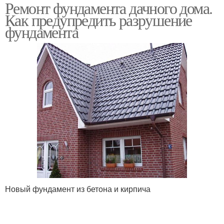
Ремонт фундамента дачного дома.
Руки под деревянный
Деревянный дом
Как предупредить разрушение
дом
фундамента
Правильный фундамент
Ленточный фундамент
Новый фундамент из бетона и кирпича