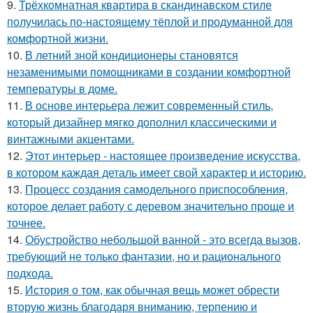
9.
Трёхкомнатная квартира в скандинавском стиле
получилась по-настоящему тёплой и продуманной для
комфортной жизни.
10.
В летний зной кондиционеры становятся
незаменимыми помощниками в создании комфортной
температуры в доме.
11.
В основе интерьера лежит современный стиль,
который дизайнер мягко дополнил классическими и
винтажными акцентами.
12.
Этот интерьер - настоящее произведение искусства,
в котором каждая деталь имеет свой характер и историю.
13.
Процесс создания самодельного приспособления,
которое делает работу с деревом значительно проще и
точнее.
14.
Обустройство небольшой ванной - это всегда вызов,
требующий не только фантазии, но и рационального
подхода.
15.
История о том, как обычная вещь может обрести
вторую жизнь благодаря вниманию, терпению и