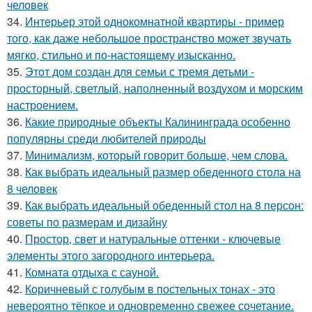
человек
34.
Интерьер этой однокомнатной квартиры - пример
того, как даже небольшое пространство может звучать
мягко, стильно и по-настоящему изысканно.
35.
Этот дом создан для семьи с тремя детьми -
просторный, светлый, наполненный воздухом и морским
настроением.
36.
Какие природные объекты Калининграда особенно
популярны среди любителей природы
37.
Минимализм, который говорит больше, чем слова.
38.
Как выбрать идеальный размер обеденного стола на
8 человек
39.
Как выбрать идеальный обеденный стол на 8 персон:
советы по размерам и дизайну
40.
Простор, свет и натуральные оттенки - ключевые
элементы этого загородного интерьера.
41.
Комната отдыха с сауной.
42.
Коричневый с голубым в постельных тонах - это
невероятно тёпкое и одновременно свежее сочетание.