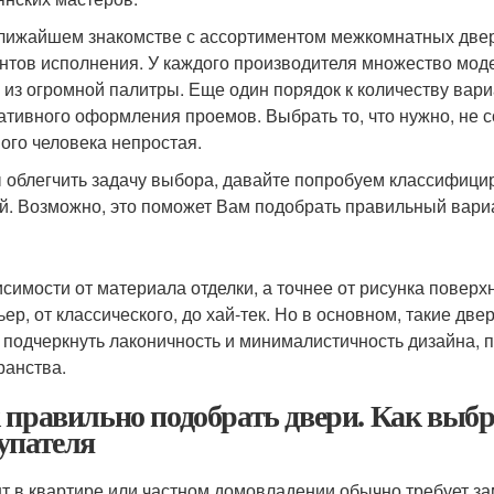
лижайшем знакомстве с ассортиментом межкомнатных двер
нтов исполнения. У каждого производителя множество моде
, из огромной палитры. Еще один порядок к количеству вар
ативного оформления проемов. Выбрать то, что нужно, не 
ого человека непростая.
 облегчить задачу выбора, давайте попробуем классифици
й. Возможно, это поможет Вам подобрать правильный вари
исимости от материала отделки, а точнее от рисунка поверх
ьер, от классического, до хай-тек. Но в основном, такие д
 подчеркнуть лаконичность и минималистичность дизайна,
ранства.
 правильно подобрать двери. Как выб
упателя
т в квартире или частном домовладении обычно требует з