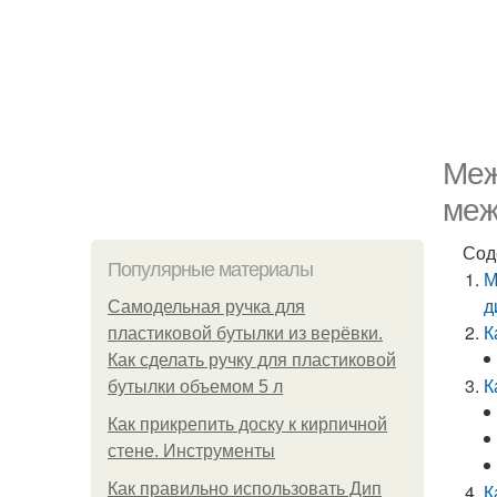
Меж
меж
Сод
Популярные материалы
М
д
Самодельная ручка для
К
пластиковой бутылки из верёвки.
Как сделать ручку для пластиковой
К
бутылки объемом 5 л
Как прикрепить доску к кирпичной
стене. Инструменты
Как правильно использовать Дип
К