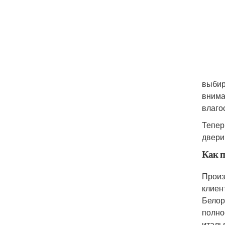
выбир
внима
влаго
Тепер
двери
Как п
Произ
клиен
Белор
полно
италь