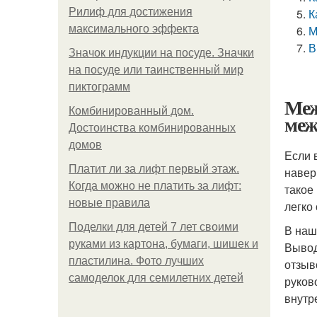
Рилиф для достижения
К
максимального эффекта
М
В
Значок индукции на посуде. Значки
на посуде или таинственный мир
пиктограмм
Меж
Комбинированный дом.
меж
Достоинства комбинированных
домов
Если 
Платит ли за лифт первый этаж.
навер
Когда можно не платить за лифт:
такое
новые правила
легко
Поделки для детей 7 лет своими
В наш
руками из картона, бумаги, шишек и
Вывод
пластилина. Фото лучших
отзыв
самоделок для семилетних детей
руков
внутр