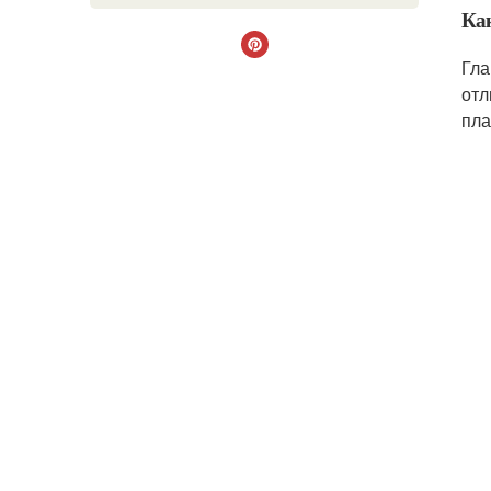
Ка
Гла
отл
пла