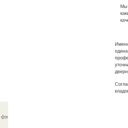
Мы 
как
кач
Именн
одина
профе
уточн
дверн
Согла
кладо
⇦