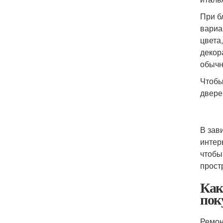
При б
вариа
цвета
декор
обычн
Чтобы
двере
В зав
интер
чтобы
прост
Как
пок
Ремон