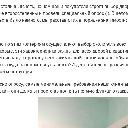
стали выяснять, на чем наши покупатели строят выбор двер
ие второстепенны и провели специальный опрос ( ). В цело
еств было немного, мы расставил их в порядке значимости:
о по этим критериям осуществляют выбор около 90% всех кл
ковые, эти характеристики важны для всех дверей в кварти
ссионалу, спросив у него какими свойствами должны обла
ит: а куда планируется установка?И действительно, разли
ой конструкции.
сно опросу, самые минимальные требования наши клиенты
вки – они должны просто выполнять прямую функцию (закры