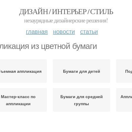
ДИЗАЙН / ИНТЕРЬЕР / СТИЛЬ
незаурядные дизайнерские решения!
главная
новости
статьи
ликация из цветной бумаги
ъемная аппликация
Бумаги для детей
По
Мастер-класс по
Бумаги для средней
Аппл
аппликации
группы
пликации из цветной
Поделки из бумаги
Обры