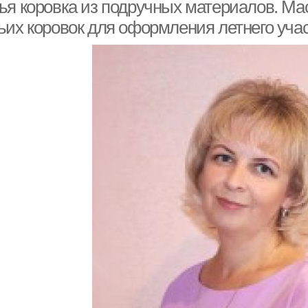
бумаги
ья коровка из подручных материалов. Мас
ьих коровок для оформления летнего уча
Многослойные
Аппликации для детей
Аппл
аппликации
Зайчик из бумаги
Аппликация из полосок
Е
Попугай из бумаги