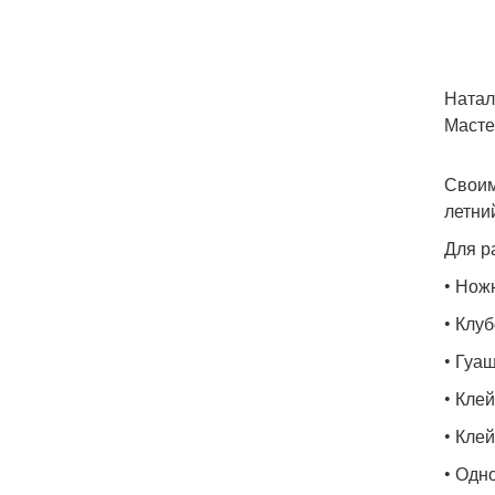
Натал
Масте
Своим
летни
Для р
• Нож
• Клуб
• Гуаш
• Кле
• Кле
• Одн