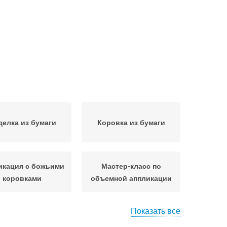
делка из бумаги
Коровка из бумаги
икация с божьими
Мастер-класс по
коровками
объемной аппликации
Показать все
вная аппликация
Аппликации из бумаги