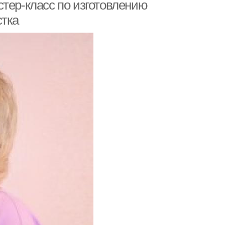
тер-класс по изготовлению
стка
икация для детей
Ориги из бумаги
жики из бумаги
Руки из бумаги