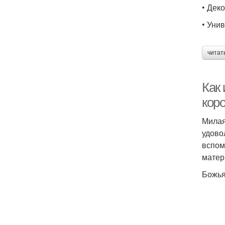
• Дек
• Уни
читат
Как 
коро
Милая
удово
вспом
матер
Божья