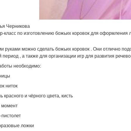
ья Черникова
р-класс по изготовлению божьих коровок для оформления л
и руками можно сделать божьих коровок . Они отлично подо
й период , а также для организации игр для развития речев
аботы необходимо:
ницы
ок ниток
ь красного и чёрного цвета, кисть
й момент
й-пистолет
оразовые ложки