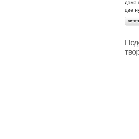
дома 
цветн
читат
Под
твор
При