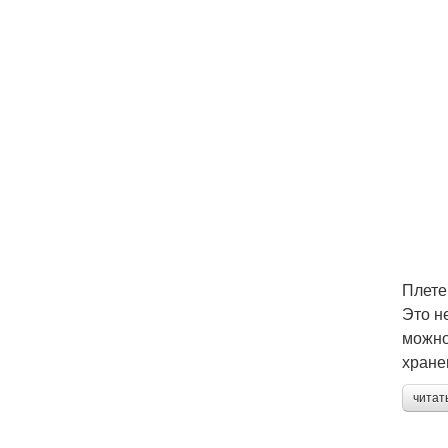
Плете
Это н
можно
хране
читат