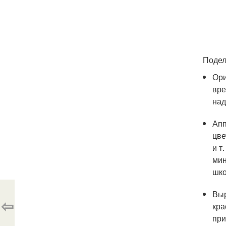
Подел
Ори
вре
над
Апп
цве
и т
мин
шко
Выр
⇦
кра
при