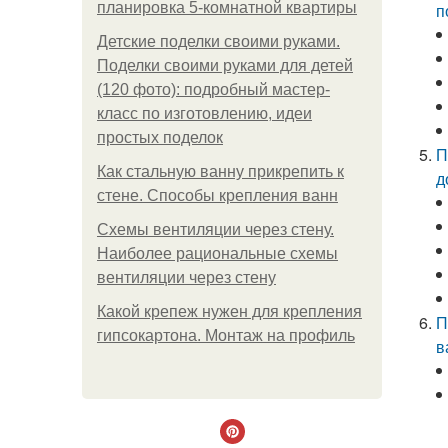
планировка 5-комнатной квартиры
п
Детские поделки своими руками.
Поделки своими руками для детей
(120 фото): подробный мастер-
класс по изготовлению, идеи
простых поделок
П
Как стальную ванну прикрепить к
д
стене. Способы крепления ванн
Схемы вентиляции через стену.
Наиболее рациональные схемы
вентиляции через стену
Какой крепеж нужен для крепления
П
гипсокартона. Монтаж на профиль
в