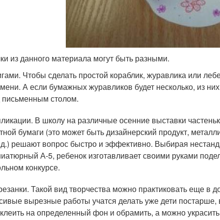
ки из данного материала могут быть разными.
гами. Чтобы сделать простой кораблик, журавлика или лебе
мени. А если бумажных журавликов будет несколько, из ни
 письменным столом.
ликации. В школу на различные осенние выставки частеньк
тной бумаги (это может быть дизайнерский продукт, метал
. д.) решают вопрос быстро и эффективно. Выбирая нестан
иатюрный А-5, ребенок изготавливает своими руками поде
льном конкурсе.
езанки. Такой вид творчества можно практиковать еще в д
сивые вырезные работы учатся делать уже дети постарше, 
клеить на определенный фон и обрамить, а можно украсить