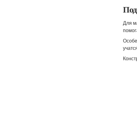
Под
Для м
помог
Особе
учатся
Конст