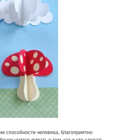
кие способности человека, благоприятно
нок учится думать о том, как и что сделать,