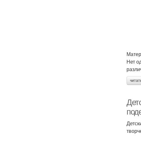
Матер
Нет о
разли
читат
Дет
под
Детск
творч