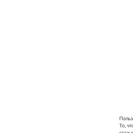
Польз
То, ч
сказы