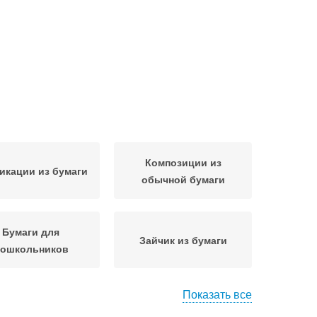
Композиции из
икации из бумаги
обычной бумаги
Бумаги для
Зайчик из бумаги
ошкольников
Показать все
блик из цветной
Ориги из бумаги