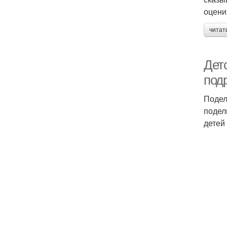
оцени
читат
Дет
под
Подел
подел
детей