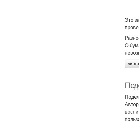
Это з
прове
Разно
О бум
невоз
читат
Под
Подел
Автор
воспи
польз