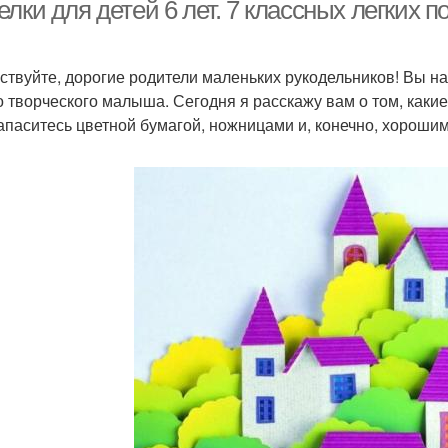
бумаги
бумаги
лки для детей 6 лет. 7 классных легких п
ствуйте, дорогие родители маленьких рукодельников! Вы на
Игрушки из бумаги
Сестричка из бумаги
Ры
о творческого малыша. Сегодня я расскажу вам о том, какие
Запаситесь цветной бумагой, ножницами и, конечно, хорош