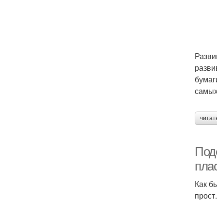
Разви
разви
бумаг
самых
читат
Поде
пла
Как б
прост