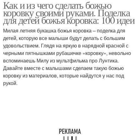
Как и из чего сделать божью
Коровка из ореховой
Мастер-класс по
коровку своими руками. Поделка
скорлупы
объемной аппликации
для детей божья коровка: 100 идеи
Милая летняя букашка божья коровка – поделка для
Аппликации из цветной
Аппликация из цветной
детей, которую все малыши будут делать с большим
бумаги
бумаги
удовольствием. Глядя на яркую в нарядной красной с
черными пятнышками рубашечке «коровку», невольно
вспоминаешь Милу из мультфильма про Лунтика.
Давайте вместе с малышами сделаем такую божью
коровку из материалов, которые найдутся у нас под
рукой.