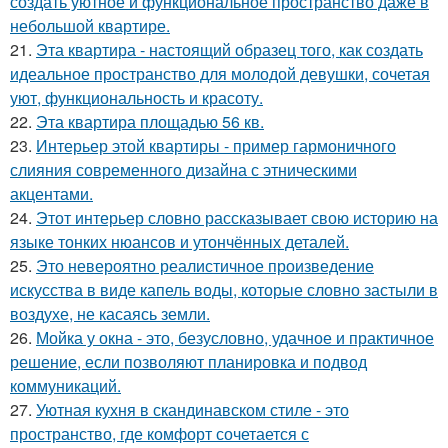
создать уютное и функциональное пространство даже в
небольшой квартире.
21.
Эта квартира - настоящий образец того, как создать
идеальное пространство для молодой девушки, сочетая
уют, функциональность и красоту.
22.
Эта квартира площадью 56 кв.
23.
Интерьер этой квартиры - пример гармоничного
слияния современного дизайна с этническими
акцентами.
24.
Этот интерьер словно рассказывает свою историю на
языке тонких нюансов и утончённых деталей.
25.
Это невероятно реалистичное произведение
искусства в виде капель воды, которые словно застыли в
воздухе, не касаясь земли.
26.
Мойка у окна - это, безусловно, удачное и практичное
решение, если позволяют планировка и подвод
коммуникаций.
27.
Уютная кухня в скандинавском стиле - это
пространство, где комфорт сочетается с