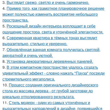
3.
Выглядит свежо, светло и очень гармонично.
4.
Пример того, как грамотное планировочное решение
может полностью изменить восприятие небольшого
пространства.
5.
Роскошный дизайн интерьера воплощает в себе
ощущение простора, света и утончённой элегантности.
6.
Современная квартира в тёмных тонах выглядит
выразительно, стильно и уверенно.
7.
Обновлённая ванная комната получилась светлой,
аккуратной и очень уютной.
8.
Установка декоративных деревянных панелей.
9.
В этом компактном пространстве удалось создать
удивительный эффект - словно нажать "Пауза" посреди
стремительного мегаполиса.
10.
Процесс создания оригинального дизайнерского
стола из массива дерева - от грубой заготовки до
идеально отполированного результата.
11.
Стиль модерн - один из самых утончённых и
выразительных направлений в дизайне, появившийся