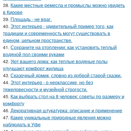
38.
Какие местные ремесла и промыслы можно увидеть
в Кирове
39.
Площадь - не враг.
40.
Этот интерьер - удивительный пример того, как
традиции и современность могут существовать в
едином, цельном пространстве.
41.
Сохраните на отоплении: как установить теплый
водяной пол своими руками
42.
Уют вашего дома: как теплые водяные полы
улучшают комфорт жилища
43.
Сказочный домик, словно из доброй старой сказки.
44.
Этот интерьер - о неоклассике, но без
тяжеловесности и музейной строгости.
45.
Как выбрать стол на 8 человек: советы по размеру и
комфорту
46.
Декоративная штукатурка: описание и применение
47.
Какие уникальные природные явления можно
наблюдать в Уфе