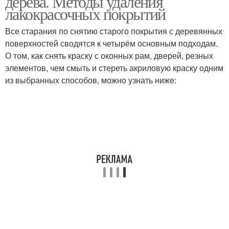
дерева. Методы удаления
лакокрасочных покрытий
Все старания по снятию старого покрытия с деревянных
Электромеханический
поверхностей сводятся к четырём основным подходам.
Эффективные способы
способ
О том, как снять краску с оконных рам, дверей, резных
элементов, чем смыть и стереть акриловую краску одним
из выбранных способов, можно узнать ниже:
Химические способы
Механические способы
Термический метод
Следующий способ
Профессиональные
Привычные способы
способы