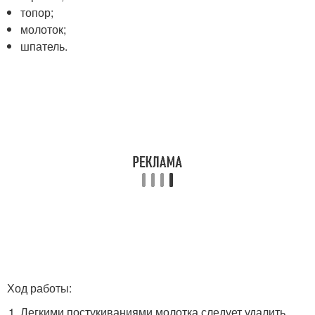
топор;
молоток;
шпатель.
Ход работы:
Легкими постукиваниями молотка следует удалить