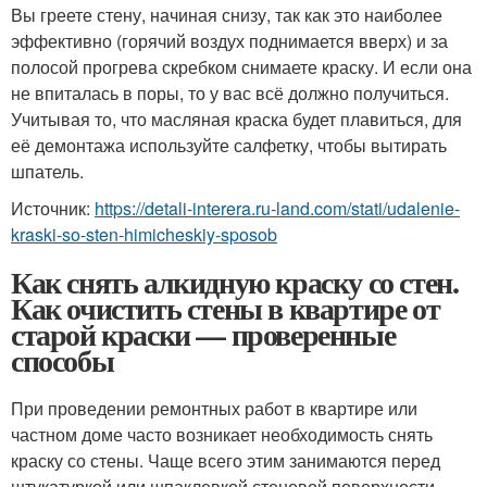
Вы греете стену, начиная снизу, так как это наиболее
эффективно (горячий воздух поднимается вверх) и за
полосой прогрева скребком снимаете краску. И если она
не впиталась в поры, то у вас всё должно получиться.
Учитывая то, что масляная краска будет плавиться, для
её демонтажа используйте салфетку, чтобы вытирать
шпатель.
Источник:
https://detali-interera.ru-land.com/stati/udalenie-
kraski-so-sten-himicheskiy-sposob
Как снять алкидную краску со стен.
Как очистить стены в квартире от
старой краски — проверенные
способы
При проведении ремонтных работ в квартире или
частном доме часто возникает необходимость снять
краску со стены. Чаще всего этим занимаются перед
штукатуркой или шпаклевкой стеновой поверхности