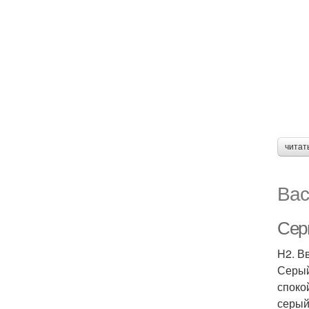
читат
Вас
Сер
H2. В
Серый
споко
серый