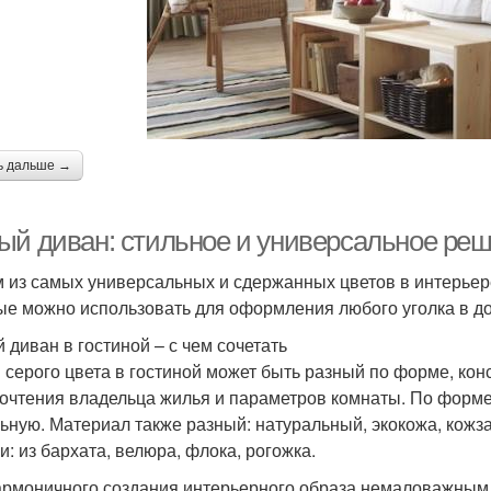
ь дальше →
ый диван: стильное и универсальное реш
 из самых универсальных и сдержанных цветов в интерьере
ые можно использовать для оформления любого уголка в д
 диван в гостиной – с чем сочетать
 серого цвета в гостиной может быть разный по форме, конс
очтения владельца жилья и параметров комнаты. По форме
ьную. Материал также разный: натуральный, экокожа, кожза
и: из бархата, велюра, флока, рогожка.
армоничного создания интерьерного образа немаловажным 