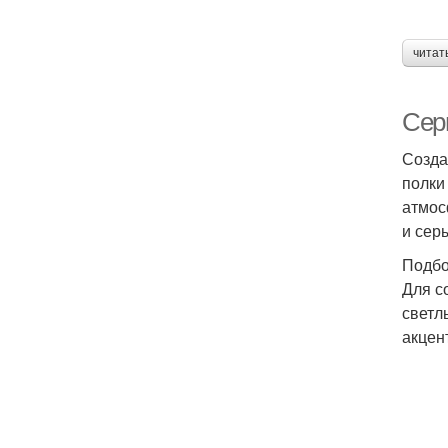
читат
Сер
Созда
полки
атмос
и сер
Подбо
Для с
светл
акцен