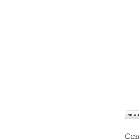
читат
Соз