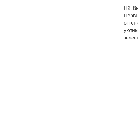
H2. В
Первы
оттен
уютны
зелен