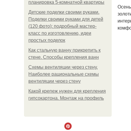
планировка 5-комнатной квартиры
Осень
Детские поделки своими руками.
золот
Поделки своими руками для детей
интер
(120 фото): подробный мастер-
комфо
класс по изготовлению, идеи
простых поделок
Как стальную ванну прикрепить к
стене. Способы крепления ванн
Схемы вентиляции через стену.
Наиболее рациональные схемы
вентиляции через стену
Какой крепеж нужен для крепления
гипсокартона. Монтаж на профиль