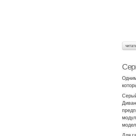
читат
Сер
Одним
котор
Серый
Диван
предп
модул
модел
Для г