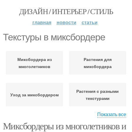
ДИЗАЙН / ИНТЕРЬЕР / СТИЛЬ
главная
новости
статьи
Текстуры в миксбордере
Миксбордера из
Растения для
многолетников
миксбордера
Растения с разными
Уход за миксбордером
текстурами
Показать все
Миксбордеры из многолетников и
Однолетники в
Элементы в
миксбордере
миксбордере