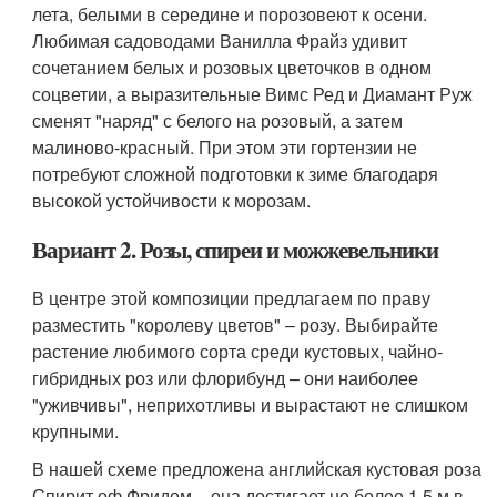
лета, белыми в середине и порозовеют к осени.
Любимая садоводами Ванилла Фрайз удивит
сочетанием белых и розовых цветочков в одном
соцветии, а выразительные Вимс Ред и Диамант Руж
сменят "наряд" с белого на розовый, а затем
малиново-красный. При этом эти гортензии не
потребуют сложной подготовки к зиме благодаря
высокой устойчивости к морозам.
Вариант 2. Розы, спиреи и можжевельники
В центре этой композиции предлагаем по праву
разместить "королеву цветов" – розу. Выбирайте
растение любимого сорта среди кустовых, чайно-
гибридных роз или флорибунд – они наиболее
"уживчивы", неприхотливы и вырастают не слишком
крупными.
В нашей схеме предложена английская кустовая роза
Спирит оф Фридом – она достигает не более 1,5 м в