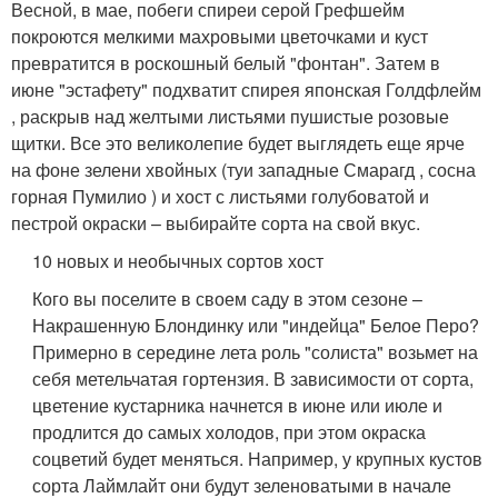
Весной, в мае, побеги спиреи серой Грефшейм
покроются мелкими махровыми цветочками и куст
превратится в роскошный белый "фонтан". Затем в
июне "эстафету" подхватит спирея японская Голдфлейм
, раскрыв над желтыми листьями пушистые розовые
щитки. Все это великолепие будет выглядеть еще ярче
на фоне зелени хвойных (туи западные Смарагд , сосна
горная Пумилио ) и хост с листьями голубоватой и
пестрой окраски – выбирайте сорта на свой вкус.
10 новых и необычных сортов хост
Кого вы поселите в своем саду в этом сезоне –
Накрашенную Блондинку или "индейца" Белое Перо?
Примерно в середине лета роль "солиста" возьмет на
себя метельчатая гортензия. В зависимости от сорта,
цветение кустарника начнется в июне или июле и
продлится до самых холодов, при этом окраска
соцветий будет меняться. Например, у крупных кустов
сорта Лаймлайт они будут зеленоватыми в начале