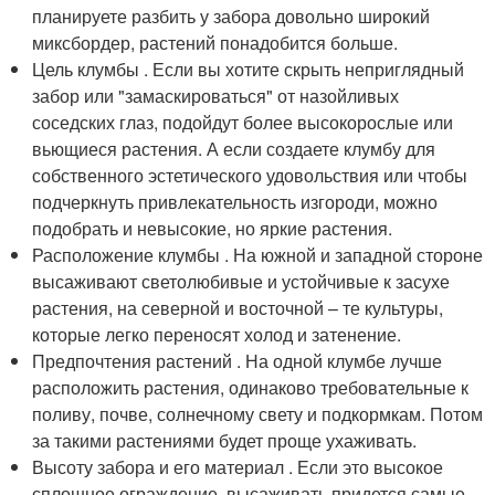
планируете разбить у забора довольно широкий
миксбордер, растений понадобится больше.
Цель клумбы . Если вы хотите скрыть неприглядный
забор или "замаскироваться" от назойливых
соседских глаз, подойдут более высокорослые или
вьющиеся растения. А если создаете клумбу для
собственного эстетического удовольствия или чтобы
подчеркнуть привлекательность изгороди, можно
подобрать и невысокие, но яркие растения.
Расположение клумбы . На южной и западной стороне
высаживают светолюбивые и устойчивые к засухе
растения, на северной и восточной – те культуры,
которые легко переносят холод и затенение.
Предпочтения растений . На одной клумбе лучше
расположить растения, одинаково требовательные к
поливу, почве, солнечному свету и подкормкам. Потом
за такими растениями будет проще ухаживать.
Высоту забора и его материал . Если это высокое
сплошное ограждение, высаживать придется самые