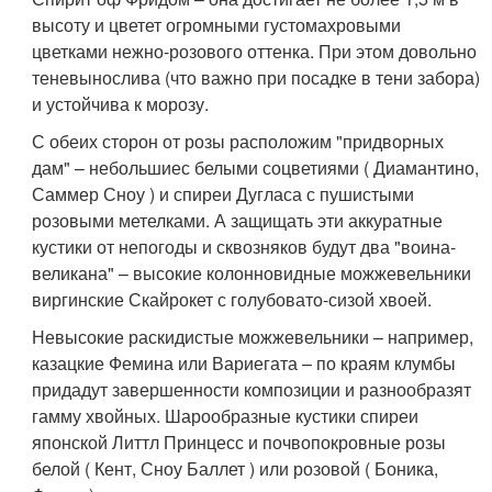
высоту и цветет огромными густомахровыми
цветками нежно-розового оттенка. При этом довольно
теневынослива (что важно при посадке в тени забора)
и устойчива к морозу.
С обеих сторон от розы расположим "придворных
дам" – небольшиес белыми соцветиями ( Диамантино,
Саммер Сноу ) и спиреи Дугласа с пушистыми
розовыми метелками. А защищать эти аккуратные
кустики от непогоды и сквозняков будут два "воина-
великана" – высокие колонновидные можжевельники
виргинские Скайрокет с голубовато-сизой хвоей.
Невысокие раскидистые можжевельники – например,
казацкие Фемина или Вариегата – по краям клумбы
придадут завершенности композиции и разнообразят
гамму хвойных. Шарообразные кустики спиреи
японской Литтл Принцесс и почвопокровные розы
белой ( Кент, Сноу Баллет ) или розовой ( Боника,