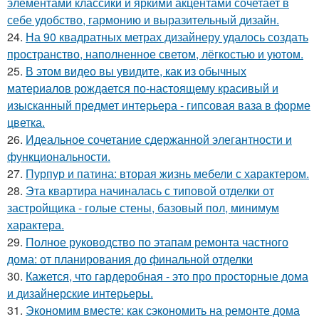
элементами классики и яркими акцентами сочетает в
себе удобство, гармонию и выразительный дизайн.
24.
На 90 квадратных метрах дизайнеру удалось создать
пространство, наполненное светом, лёгкостью и уютом.
25.
В этом видео вы увидите, как из обычных
материалов рождается по-настоящему красивый и
изысканный предмет интерьера - гипсовая ваза в форме
цветка.
26.
Идеальное сочетание сдержанной элегантности и
функциональности.
27.
Пурпур и патина: вторая жизнь мебели с характером.
28.
Эта квартира начиналась с типовой отделки от
застройщика - голые стены, базовый пол, минимум
характера.
29.
Полное руководство по этапам ремонта частного
дома: от планирования до финальной отделки
30.
Кажется, что гардеробная - это про просторные дома
и дизайнерские интерьеры.
31.
Экономим вместе: как сэкономить на ремонте дома