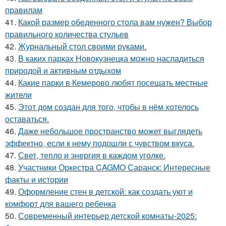
правилам
41.
Какой размер обеденного стола вам нужен? Выбор
правильного количества стульев
42.
Журнальный стол своими руками.
43.
В каких парках Новокузнецка можно насладиться
природой и активным отдыхом
44.
Какие парки в Кемерово любят посещать местные
жители
45.
Этот дом создан для того, чтобы в нём хотелось
оставаться.
46.
Даже небольшое пространство может выглядеть
эффектно, если к нему подошли с чувством вкуса.
47.
Свет, тепло и энергия в каждом уголке.
48.
Участники Оркестра CAGMO Саранск: Интересные
факты и истории
49.
Оформление стен в детской: как создать уют и
комфорт для вашего ребенка
50.
Современный интерьер детской комнаты-2025: