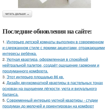
читать дальше →
Последние обновления на сайте:
1.
Интерьер детской комнаты выполнен в современном
и сдержанном стиле с яркими акцентами, отражающими
интересы ребёнка.
2.
Уютная квартира, оформленная в спокойной
нейтральной палитре, создаёт ощущение гармонии и
продуманного комфорта.
3.
Этот интерьер площадью 86 кв.
4.
Дизайн двухкомнатной квартиры в пастельных тонах
основан на ощущении лёгкости, уюта и визуального
баланса.
5.
Современный интерьер уютной квартиры - студии
продуман до мелочей и ориентирован на комфорт