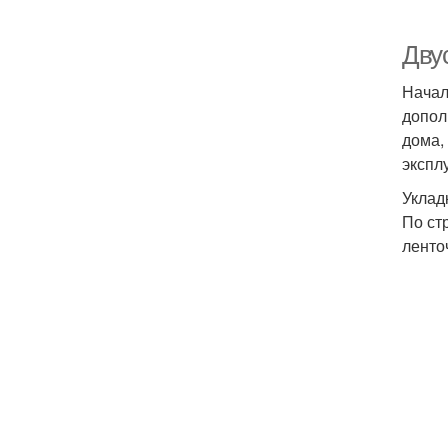
Дву
Начал
допол
дома,
экспл
Уклад
По ст
ленто