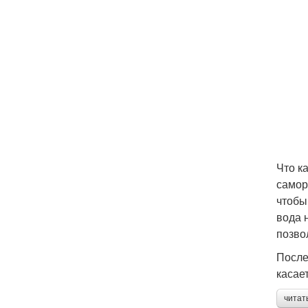
Что к
самор
чтобы
вода 
позво
После
касае
читат