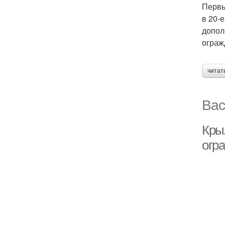
Первы
в 20-
допол
ограж
читат
Вас
Кры
огр