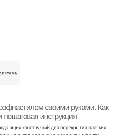
система
рофнастилом своими руками. Как
 пошаговая инструкция
аждающих конструкций для перекрытия плоских
тивности и экономичности позволяют широко