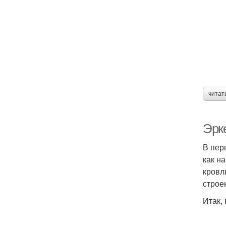
читат
Эрк
В пер
как н
кровл
строе
Итак,