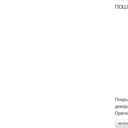
пош
Покры
декор
Ориги
читат