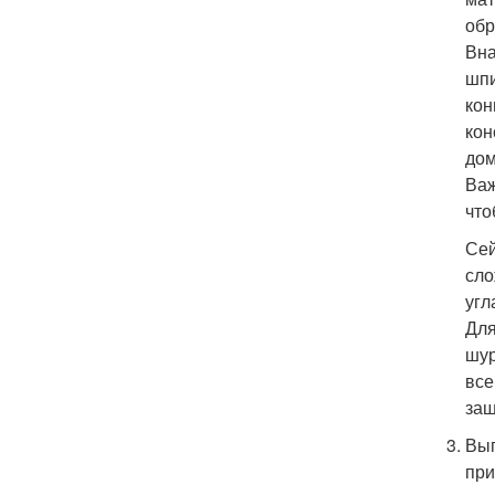
обр
Вна
шпи
кон
кон
дом
Важ
что
Сей
сло
угл
Для
шур
все
защ
Вып
при