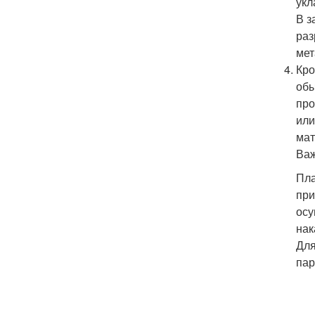
укл
В з
раз
мет
Кро
обы
про
или
мат
Важ
Пла
при
осу
нак
Для
пар