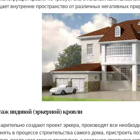
ает внутренне пространство от различных негативных при
аж яндовой (эркерной) кровли
арительно создают проект эркера, производят все необхо
нять в процессе строительства самого дома, пристроить по
тия, после чего можно приступать к созданию эркерного кар