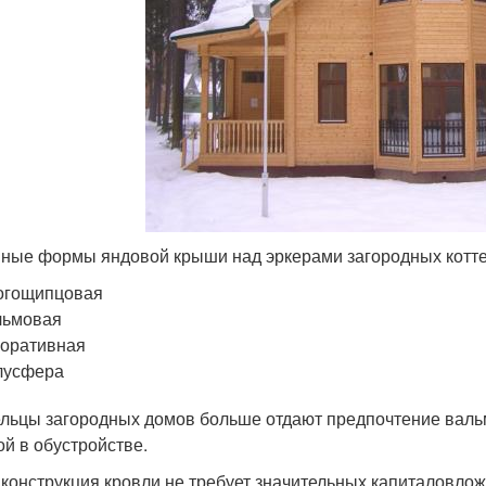
ные формы яндовой крыши над эркерами загородных котт
огощипцовая
льмовая
оративная
лусфера
льцы загородных домов больше отдают предпочтение вальм
ой в обустройстве.
 конструкция кровли не требует значительных капиталовлож