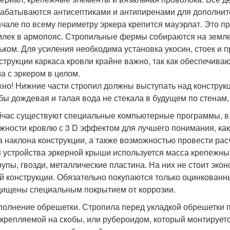
абатываются антисептиками и антипиренами для дополнит
чале по всему периметру эркера крепится мауэрлат. Это п
лек в армопояс. Стропильные фермы собираются на земле
ьком. Для усиления необходима установка укосин, стоек и
струкции каркаса кровли крайне важно, так как обеспечив
а с эркером в целом.
но! Нижние части стропил должны выступать над конструкц
бы дождевая и талая вода не стекала в будущем по стенам,
час существуют специальные компьютерные программы, в
жности кровлю с 3 D эффектом для лучшего понимания, как
а наклона конструкции, а также возможностью провести рас
 устройства эркерной крыши используется масса крепежны
упы, гвозди, металлические пластина. На них не стоит эконо
й конструкции. Обязательно покупаются только оцинкованн
ищены специальным покрытием от коррозии.
олнение обрешетки. Стропила перед укладкой обрешетки 
крепляемой на скобы, или рубероидом, который монтируетс