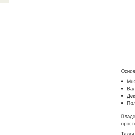
Основ
Мн
Ва
Дек
По
Владе
прост
Такая