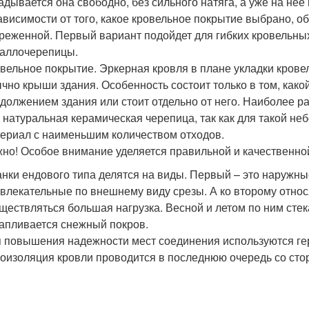
адывается она свободно, без сильного натяга, а уже на не
ависимости от того, какое кровельное покрытие выбрано, 
реженной. Первый вариант подойдет для гибких кровельных
аллочерепицы.
вельное покрытие. Эркерная кровля в плане укладки крове
чно крыши здания. Особенность состоит только в том, како
должением здания или стоит отдельно от него. Наиболее 
 натуральная керамическая черепица, так как для такой н
ериал с наименьшим количеством отходов.
но! Особое внимание уделяется правильной и качественно
нки ендового типа делятся на виды. Первый – это наружны
влекательные по внешнему виду срезы. А ко второму относя
ществляться большая нагрузка. Весной и летом по ним стек
апливается снежный покров.
 повышения надежности мест соединения используются гер
оизоляция кровли проводится в последнюю очередь со ст