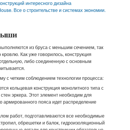
онструкций интересного дизайна
ouse. Все о строительстве и системах экономии.
крыши
 выполняются из бруса с меньшим сечением, так
ю кровлю. Как уже говорилось, конструкция
 отдельную, либо соединенную с основным
читывается.
тму с четким соблюдением технологии процесса:
тся кольцевая конструкция монолитного типа с
 стен эркера. Этот элемент необходим для
ью армированного пояса идет распределение
алом работ, подготавливаются все необходимые
стропил, обрешетки и балок, гидроизоляционный
еревянные детали для конструкции обязательно