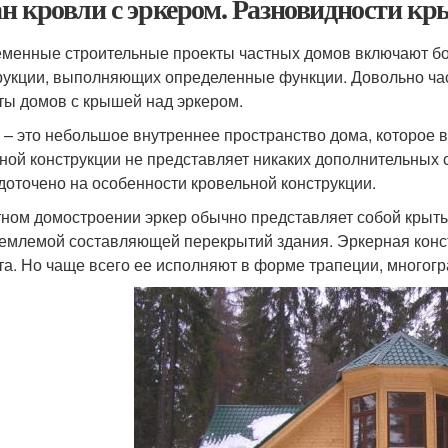
н кровли с эркером. Разновидности к
менные строительные проекты частных домов включают бо
рукции, выполняющих определенные функции. Довольно час
ты домов с крышей над эркером.
 – это небольшое внутреннее пространство дома, которое 
ной конструкции не представляет никаких дополнительных 
доточено на особенности кровельной конструкции.
тном домостроении эркер обычно представляет собой крыты
емлемой составляющей перекрытий здания. Эркерная констр
та. Но чаще всего ее исполняют в форме трапеции, многогр