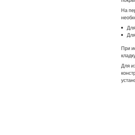
На пе
необх
Для
Для
При и
кладку
Для и
конст
устан