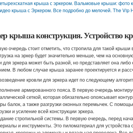
етырехскатная крыша с эркером. Вальмовые крыши: фото к
идео крыша с Эркером. Все подробно до мелочей. The Vip H
ер крыша конструкция. Устройство 
вую очередь стоит отметить, что стропила для такой крыши
агрузка на эркер будет значительно меньше, чем на основну
и для эркера может быть разной, но представляет она либо
нием. В любом случае крыша заранее проектируется и расс
 возведение кровли для эркера идет по следующему алгори
олнение армированного пояса. В первую очередь монтируе
аллической сеткой, которая обязательно опоясывает контур
ры балок, а также разгрузки оконных перемычек. С помощ
рузки и усиление всей конструкции эркера.
дание стропильной системы. В первую очередь, перед нач
ериалы и инструменты. Это пиломатериал для устройства 
ериал, крепежные элементы и вязальная проволока. Все д