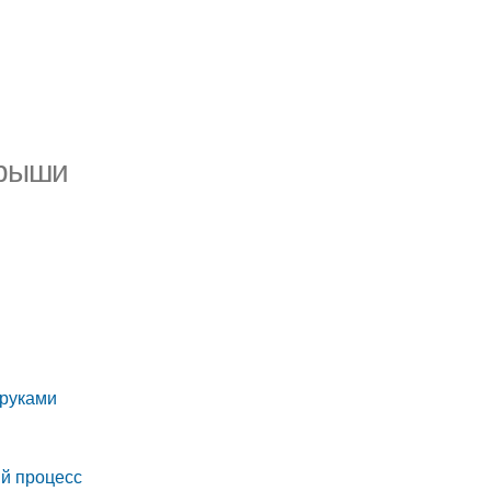
крыши
 руками
ый процесс