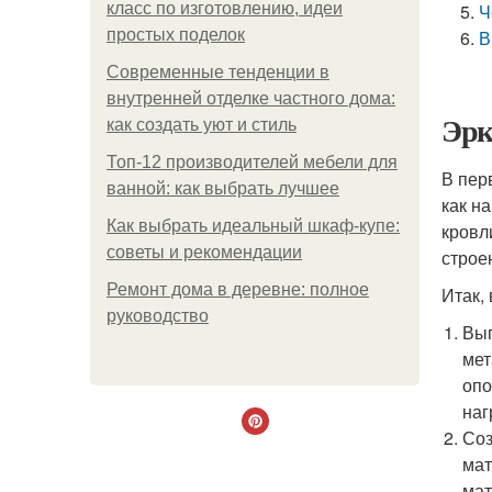
класс по изготовлению, идеи
Ч
простых поделок
В
Современные тенденции в
внутренней отделке частного дома:
Эрк
как создать уют и стиль
Топ-12 производителей мебели для
В пер
ванной: как выбрать лучшее
как н
Как выбрать идеальный шкаф-купе:
кровл
советы и рекомендации
строе
Ремонт дома в деревне: полное
Итак,
руководство
Вып
мет
опо
наг
Соз
мат
мат