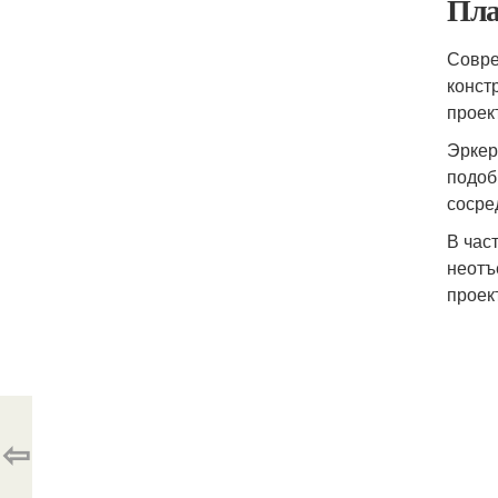
Пла
Совре
конст
проек
Эркер
подоб
сосре
В час
неотъ
проек
⇦