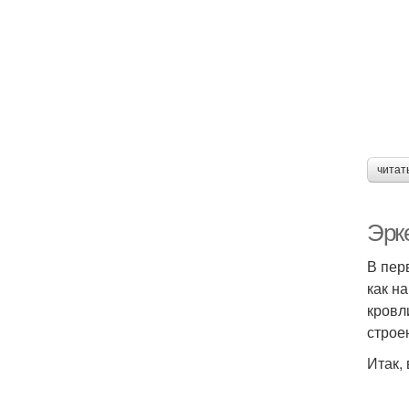
читат
Эрк
В пер
как н
кровл
строе
Итак,