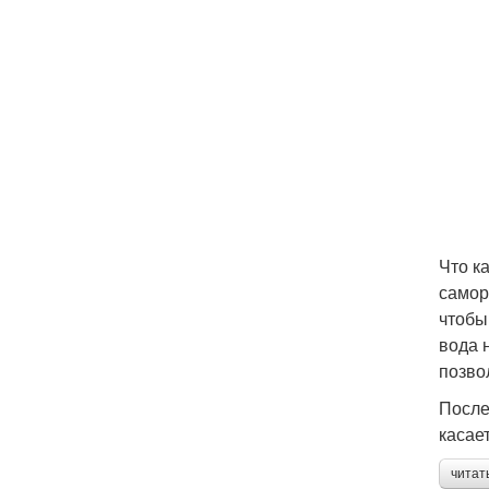
Что к
самор
чтобы
вода 
позво
После
касае
читат