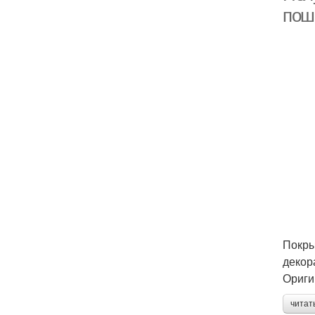
пош
Покры
декор
Ориги
читат