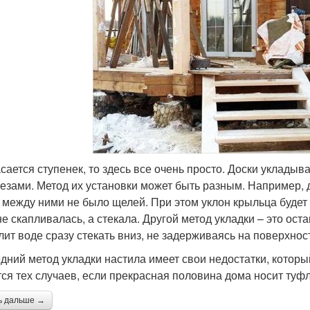
асается ступенек, то здесь все очень просто. Доски уклады
езами. Метод их установки может быть разным. Например, д
 между ними не было щелей. При этом уклон крыльца будет и
не скапливалась, а стекала. Другой метод укладки – это ост
лит воде сразу стекать вниз, не задерживаясь на поверхнос
дний метод укладки настила имеет свои недостатки, которы
тся тех случаев, если прекрасная половина дома носит туф
ь дальше →