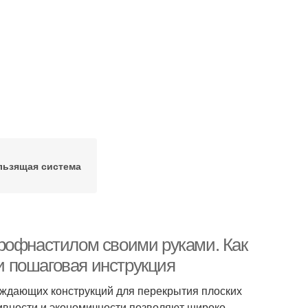
льзящая система
рофнастилом своими руками. Как
 пошаговая инструкция
аждающих конструкций для перекрытия плоских
тивности и экономичности позволяют широко