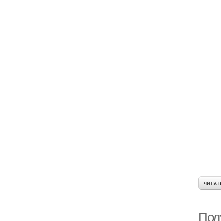
читат
Пол