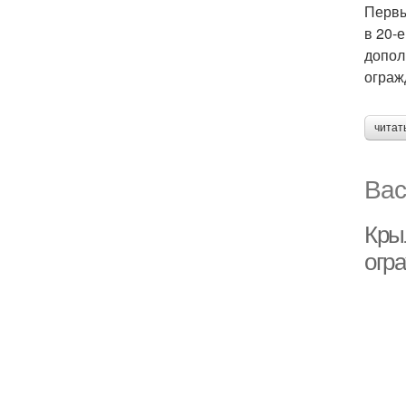
Первы
в 20-
допол
ограж
читат
Вас
Кры
огр