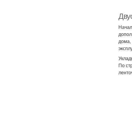
Дву
Начал
допол
дома,
экспл
Уклад
По ст
ленто