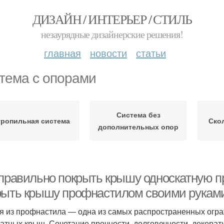
ДИЗАЙН / ИНТЕРЬЕР / СТИЛЬ
незаурядные дизайнерские решения!
главная
новости
статьи
тема с опорами
Система без
ропильная система
Ско
дополнительных опор
 правильно покрыть крышу односкатную п
рыть крышу профнастилом своими руками
я из профнастила — одна из самых распространенных огр
катных крыш. Сочетание прочности, долговечности, декора